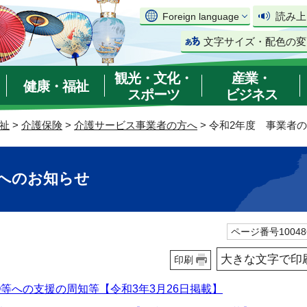
読み上
Foreign language
文字サイズ・配色の変
観光・文化・
産業・
健康・福祉
スポーツ
ビジネス
祉
>
介護保険
>
介護サービス事業者の方へ
> 令和2年度 事業者
様へのお知らせ
ページ番号10048
大きな文字で印
印刷
等への支援の周知等【令和3年3月26日掲載】