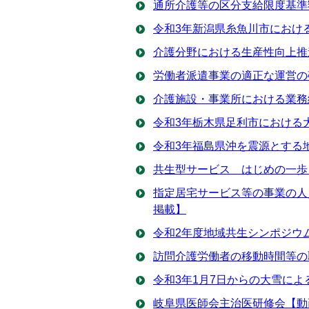
通所介護等の区分支給限度基準
令和3年新潟県糸魚川市におけ
介護分野における生産性向上推
労働者派遣事業の適正な運営の
介護施設・事業所における業務
令和3年栃木県足利市における
令和3年福島県沖を震源とする
共生型サービス はじめの一歩
指定居宅サービス等の事業の人
掲載】
令和2年度地域共生シンポジウ
訪問介護労働者の移動時間等の取
令和3年1月7日からの大雪によ
岐阜県医師会主治医研修会【動画