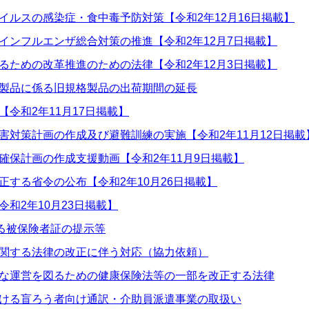
イルスの感染症・食中毒予防対策【令和2年12月16日掲載】
インフルエンザ総合対策の推進【令和2年12月7日掲載】
るための改革推進のための法律【令和2年12月3日掲載】
製品に係る旧規格製品の出荷期間の延長
令和2年11月17日掲載】
害対策計画の作成及び避難訓練の実施【令和2年11月12日掲載
確保計画の作成支援動画【令和2年11月9日掲載】
する省令の公布【令和2年10月26日掲載】
和2年10月23日掲載】
係る被保険者証の提示等
関する法律の改正に伴う対応（協力依頼）
な運営を図るための健康保険法等の一部を改正する法律
ける盲ろう者向け通訳・介助員派遣事業の取扱い