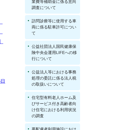
業費等補助金に係る意向
調査について
訪問診療等に使用する車
】
両に係る駐車許可につい
】
て
】
公益社団法人国民健康保
険中央会運用LIFEへの移
行について
公益法人等における事務
処理の委託に係る法人税
6日
の取扱いについて
住宅型有料老人ホーム及
びサービス付き高齢者向
け住宅における利用状況
の調査
要配慮者利用施設におけ