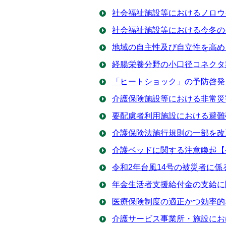
社会福祉施設等におけるノロウ
社会福祉施設等における今冬の
地域の自主性及び自立性を高め
経腸栄養分野の小口径コネクタ
「ヒートショック」の予防啓発【
介護保険施設等における非常災
要配慮者利用施設における避難
介護保険法施行規則の一部を改正
介護ベッドに関する注意喚起【令
令和2年台風14号の被災者に
年金生活者支援給付金の支給に
医療保険制度の適正かつ効率的
介護サービス事業所・施設にお