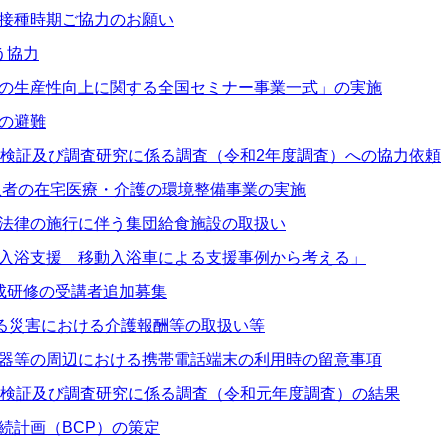
接種時期ご協力のお願い
う協力
の生産性向上に関する全国セミナー事業一式」の実施
の避難
果検証及び調査研究に係る調査（令和2年度調査）への協力依頼
ズ患者の在宅医療・介護の環境整備事業の実施
法律の施行に伴う集団給食施設の取扱い
入浴支援 移動入浴車による支援事例から考える」
成研修の受講者追加募集
よる災害における介護報酬等の取扱い等
器等の周辺における携帯電話端末の利用時の留意事項
果検証及び調査研究に係る調査（令和元年度調査）の結果
続計画（BCP）の策定