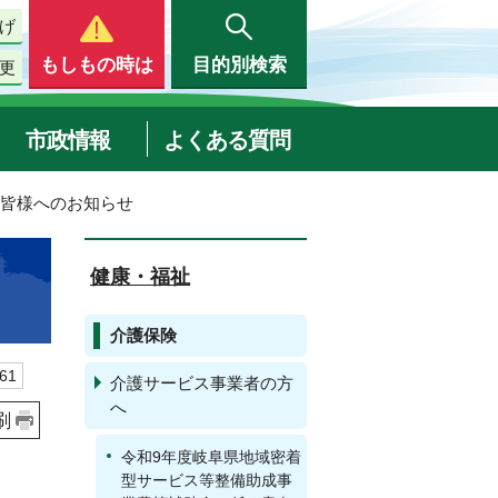
げ
もしもの時は
目的別検索
更
市政情報
よくある質問
の皆様へのお知らせ
健康・福祉
介護保険
61
介護サービス事業者の方
へ
刷
令和9年度岐阜県地域密着
型サービス等整備助成事