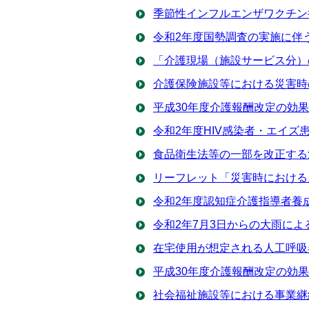
季節性インフルエンザワクチン
令和2年度国勢調査の実施に伴
「介護現場（施設サービス分）
介護保険施設等における災害時
平成30年度介護報酬改定の効
令和2年度HIV感染者・エイ
食品衛生法等の一部を改正する
リーフレット「災害時における
令和2年度認知症介護指導者養
令和2年7月3日からの大雨に
在宅使用が想定される人工呼吸
平成30年度介護報酬改定の効
社会福祉施設等における事業継