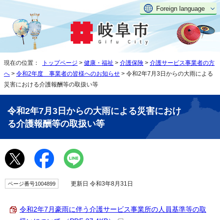
Foreign language
現在の位置：
トップページ
>
健康・福祉
>
介護保険
>
介護サービス事業者の方
へ
>
令和2年度 事業者の皆様へのお知らせ
> 令和2年7月3日からの大雨による
災害における介護報酬等の取扱い等
令和2年7月3日からの大雨による災害におけ
る介護報酬等の取扱い等
更新日 令和3年8月31日
ページ番号1004899
令和2年7月豪雨に伴う介護サービス事業所の人員基準等の取