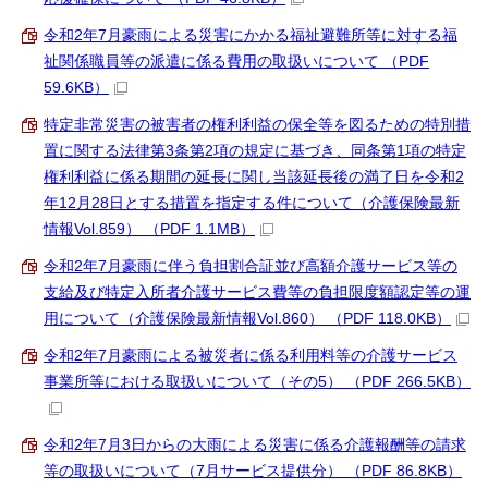
令和2年7月豪雨による災害にかかる福祉避難所等に対する福
祉関係職員等の派遣に係る費用の取扱いについて （PDF
59.6KB）
特定非常災害の被害者の権利利益の保全等を図るための特別措
置に関する法律第3条第2項の規定に基づき、同条第1項の特定
権利利益に係る期間の延長に関し当該延長後の満了日を令和2
年12月28日とする措置を指定する件について（介護保険最新
情報Vol.859） （PDF 1.1MB）
令和2年7月豪雨に伴う負担割合証並び高額介護サービス等の
支給及び特定入所者介護サービス費等の負担限度額認定等の運
用について（介護保険最新情報Vol.860） （PDF 118.0KB）
令和2年7月豪雨による被災者に係る利用料等の介護サービス
事業所等における取扱いについて（その5） （PDF 266.5KB）
令和2年7月3日からの大雨による災害に係る介護報酬等の請求
等の取扱いについて（7月サービス提供分） （PDF 86.8KB）