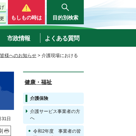
げ
もしもの時は
目的別検索
更
市政情報
よくある質問
の皆様へのお知らせ
> 介護現場における
健康・福祉
介護保険
介護サービス事業者の方
へ
31日
刷
令和2年度 事業者の皆