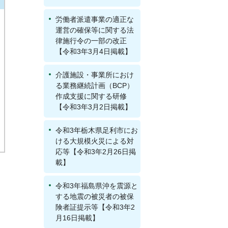
労働者派遣事業の適正な
運営の確保等に関する法
律施行令の一部の改正
【令和3年3月4日掲載】
介護施設・事業所におけ
る業務継続計画（BCP）
作成支援に関する研修
【令和3年3月2日掲載】
令和3年栃木県足利市にお
ける大規模火災による対
応等【令和3年2月26日掲
載】
令和3年福島県沖を震源と
する地震の被災者の被保
険者証提示等【令和3年2
月16日掲載】