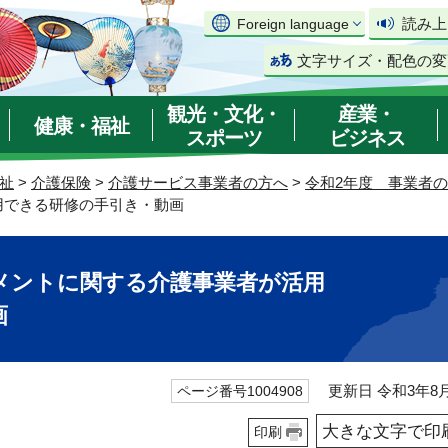
読み上
Foreign language
文字サイズ・配色の変
観光・文化・
産業・
健康・福祉
スポーツ
ビジネス
祉
>
介護保険
>
介護サービス事業者の方へ
>
令和2年度 事業者
用できる研修の手引き・動画
メントに関する介護事業者が活用
画
更新日 令和3年8月
ページ番号1004908
大きな文字で印
印刷