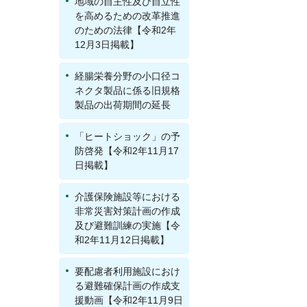
地域の自主性及び自立性
を高めるための改革推進
のための法律【令和2年
12月3日掲載】
経腸栄養分野の小口径コ
ネクタ製品に係る旧規格
製品の出荷期間の延長
「ヒートショック」の予
防啓発【令和2年11月17
日掲載】
介護保険施設等における
非常災害対策計画の作成
及び避難訓練の実施【令
和2年11月12日掲載】
要配慮者利用施設におけ
る避難確保計画の作成支
援動画【令和2年11月9日