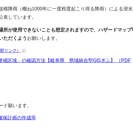
規模降雨（概ね1000年に一度程度起こり得る降雨）による浸
公表しています。
場所が使用できないことも想定されますので、ハザードマップ
いただくよう
お願いします。
部リンク）
戒区域」の確認方法【岐阜県 県域統合型GISぎふ】 （PDF
ード願います。
確保計画の作成等