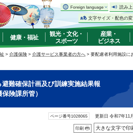
読み上
Foreign language
文字サイズ・配色の変
観光・文化・
産業・
健康・福祉
スポーツ
ビジネス
祉
>
介護保険
>
介護サービス事業者の方へ
> 要配慮者利用施設
）
る避難確保計画及び訓練実施結果報
護保険課所管）
更新日 令和7年11月
ページ番号1028065
大きな文字で印
印刷