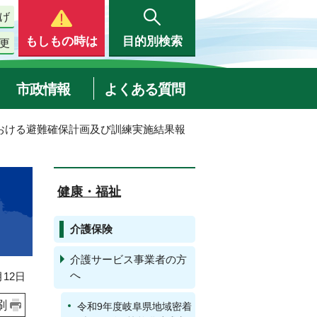
げ
もしもの時は
目的別検索
更
市政情報
よくある質問
における避難確保計画及び訓練実施結果報
健康・福祉
介護保険
介護サービス事業者の方
へ
12日
刷
令和9年度岐阜県地域密着