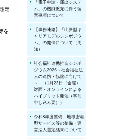
「電子申請・届出システ
ム」の機能拡充に伴う留
水想定
意事項について
【事務連絡】「山脈型キ
等を
ャリアモデルシンポジウ
ム」の開催について（周
知）
社会福祉連携推進シンポ
ジウム2026～社会福祉法
人の連携・協働に向けて
～ （1月23日（金曜）
対面・オンラインによる
ハイブリット開催（事前
申し込み要））
令和8年度整備 地域密着
型サービス等の整備・運
営法人選定結果について