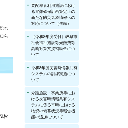
要配慮者利用施設におけ
る避難確保計画策定上の
新たな防災気象情報への
対応について（依頼）
市地
知ら
（令和8年度受付）岐阜市
社会福祉施設等光熱費等
高騰対策支援補助金につ
いて
令和8年度災害時情報共有
システムの訓練実施につ
いて
介護施設・事業所等にお
ける災害時情報共有シス
テムに係る平時における
物資の備蓄状況等報告機
設お
能の追加について