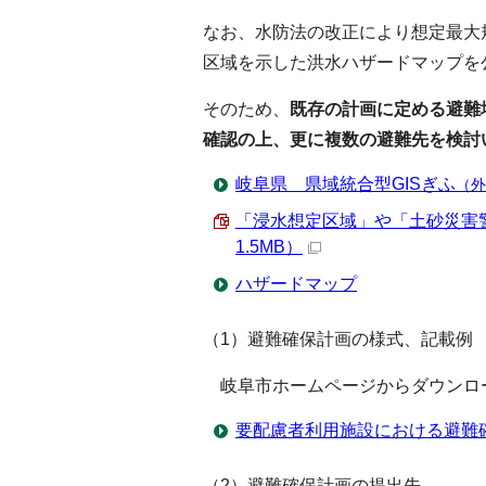
なお、水防法の改正により想定最大
区域を示した洪水ハザードマップを
そのため、
既存の計画に定める避難
確認の上、更に複数の避難先を検討
岐阜県 県域統合型GISぎふ
（外
「浸水想定区域」や「土砂災害警
1.5MB）
ハザードマップ
（1）避難確保計画の様式、記載例
岐阜市ホームページからダウンロ
要配慮者利用施設における避難
（2）避難確保計画の提出先