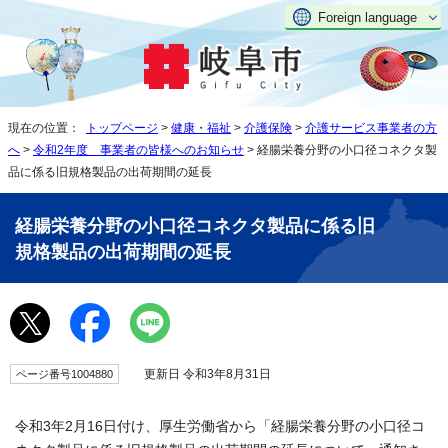
Foreign language
現在の位置：
トップページ
>
健康・福祉
>
介護保険
>
介護サービス事業者の方
へ
>
令和2年度 事業者の皆様へのお知らせ
> 経腸栄養分野の小口径コネクタ製
品に係る旧規格製品の出荷期間の延長
経腸栄養分野の小口径コネクタ製品に係る旧
規格製品の出荷期間の延長
更新日 令和3年8月31日
ページ番号1004880
令和3年2月16日付け、厚生労働省から「経腸栄養分野の小口径コ