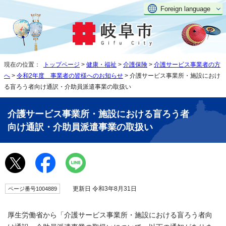
Foreign language
現在の位置：
トップページ
>
健康・福祉
>
介護保険
>
介護サービス事業者の方
へ
>
令和2年度 事業者の皆様へのお知らせ
> 介護サービス事業所・施設におけ
る盲ろう者向け通訳・介助員派遣事業の取扱い
介護サービス事業所・施設における盲ろう者
向け通訳・介助員派遣事業の取扱い
更新日 令和3年8月31日
ページ番号1004889
厚生労働省から「介護サービス事業所・施設における盲ろう者向