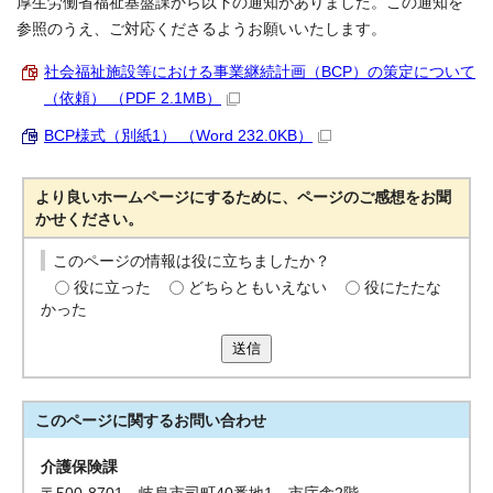
厚生労働省福祉基盤課から以下の通知がありました。この通知を
参照のうえ、ご対応くださるようお願いいたします。
社会福祉施設等における事業継続計画（BCP）の策定について
（依頼） （PDF 2.1MB）
BCP様式（別紙1） （Word 232.0KB）
より良いホームページにするために、ページのご感想をお聞
かせください。
このページの情報は役に立ちましたか？
役に立った
どちらともいえない
役にたたな
かった
送信
このページに関する
お問い合わせ
介護保険課