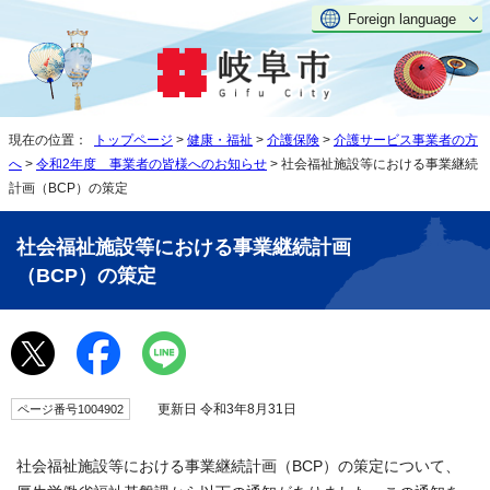
Foreign language
現在の位置：
トップページ
>
健康・福祉
>
介護保険
>
介護サービス事業者の方
へ
>
令和2年度 事業者の皆様へのお知らせ
> 社会福祉施設等における事業継続
計画（BCP）の策定
社会福祉施設等における事業継続計画
（BCP）の策定
更新日 令和3年8月31日
ページ番号1004902
社会福祉施設等における事業継続計画（BCP）の策定について、