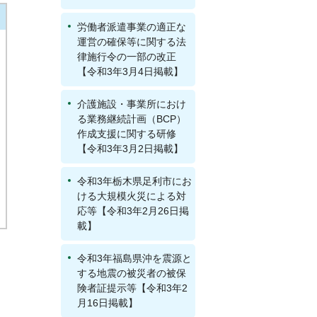
労働者派遣事業の適正な
運営の確保等に関する法
律施行令の一部の改正
【令和3年3月4日掲載】
介護施設・事業所におけ
る業務継続計画（BCP）
作成支援に関する研修
【令和3年3月2日掲載】
令和3年栃木県足利市にお
ける大規模火災による対
応等【令和3年2月26日掲
載】
令和3年福島県沖を震源と
する地震の被災者の被保
険者証提示等【令和3年2
月16日掲載】