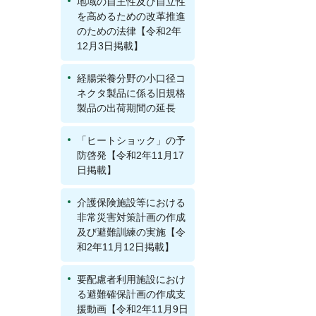
地域の自主性及び自立性
を高めるための改革推進
のための法律【令和2年
12月3日掲載】
経腸栄養分野の小口径コ
ネクタ製品に係る旧規格
製品の出荷期間の延長
「ヒートショック」の予
防啓発【令和2年11月17
日掲載】
介護保険施設等における
非常災害対策計画の作成
及び避難訓練の実施【令
和2年11月12日掲載】
要配慮者利用施設におけ
る避難確保計画の作成支
援動画【令和2年11月9日