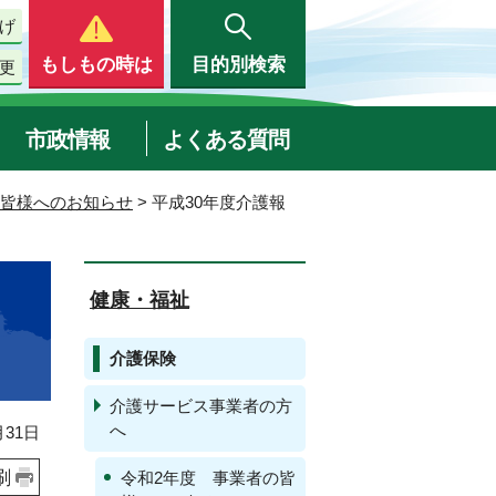
げ
もしもの時は
目的別検索
更
市政情報
よくある質問
の皆様へのお知らせ
> 平成30年度介護報
健康・福祉
介護保険
介護サービス事業者の方
へ
31日
刷
令和2年度 事業者の皆