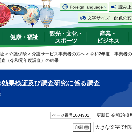
読み上
Foreign language
文字サイズ・配色の変
観光・文化・
産業・
健康・福祉
スポーツ
ビジネス
祉
>
介護保険
>
介護サービス事業者の方へ
>
令和2年度 事業者
調査（令和元年度調査）の結果
の効果検証及び調査研究に係る調査
果
更新日 令和3年8月
ページ番号1004901
大きな文字で印
印刷