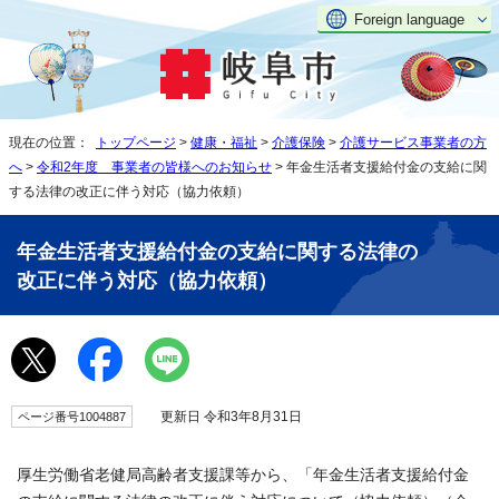
Foreign language
現在の位置：
トップページ
>
健康・福祉
>
介護保険
>
介護サービス事業者の方
へ
>
令和2年度 事業者の皆様へのお知らせ
> 年金生活者支援給付金の支給に関
する法律の改正に伴う対応（協力依頼）
年金生活者支援給付金の支給に関する法律の
改正に伴う対応（協力依頼）
更新日 令和3年8月31日
ページ番号1004887
厚生労働省老健局高齢者支援課等から、「年金生活者支援給付金