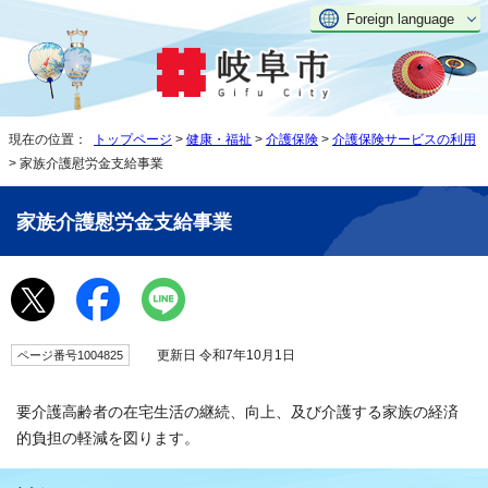
Foreign language
現在の位置：
トップページ
>
健康・福祉
>
介護保険
>
介護保険サービスの利用
> 家族介護慰労金支給事業
家族介護慰労金支給事業
更新日 令和7年10月1日
ページ番号1004825
要介護高齢者の在宅生活の継続、向上、及び介護する家族の経済
的負担の軽減を図ります。