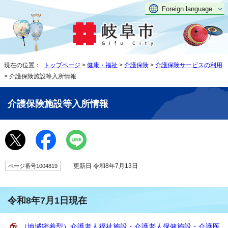
Foreign language
現在の位置：
トップページ
>
健康・福祉
>
介護保険
>
介護保険サービスの利用
> 介護保険施設等入所情報
介護保険施設等入所情報
更新日 令和8年7月13日
ページ番号1004819
令和8年7月1日現在
（地域密着型）介護老人福祉施設・介護老人保健施設・介護医