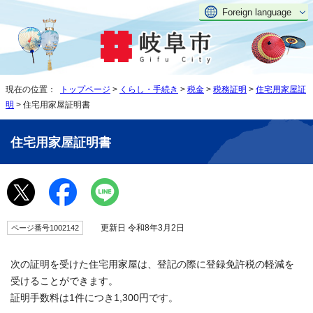
Foreign language
現在の位置：
トップページ
>
くらし・手続き
>
税金
>
税務証明
>
住宅用家屋証
明
> 住宅用家屋証明書
住宅用家屋証明書
更新日 令和8年3月2日
ページ番号1002142
次の証明を受けた住宅用家屋は、登記の際に登録免許税の軽減を
受けることができます。
証明手数料は1件につき1,300円です。