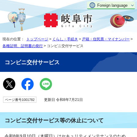
Foreign language
現在の位置：
トップページ
>
くらし・手続き
>
戸籍・住民票・マイナンバー
>
各種証明、証明書の発行
> コンビニ交付サービス
コンビニ交付サービス
更新日 令和8年7月21日
ページ番号1001782
コンビニ交付サービス等の休止について
令和8年9月10日（木曜日）はセキュリティメンテナンスのため、