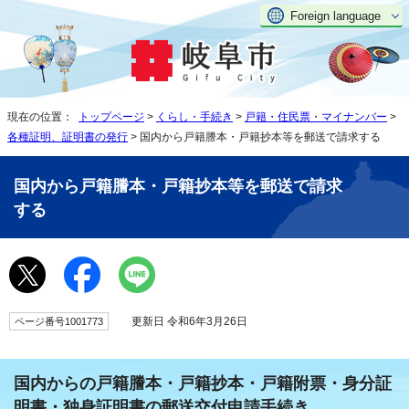
Foreign language
現在の位置：
トップページ
>
くらし・手続き
>
戸籍・住民票・マイナンバー
>
各種証明、証明書の発行
> 国内から戸籍謄本・戸籍抄本等を郵送で請求する
国内から戸籍謄本・戸籍抄本等を郵送で請求
する
更新日 令和6年3月26日
ページ番号1001773
国内からの戸籍謄本・戸籍抄本・戸籍附票・身分証
明書・独身証明書の郵送交付申請手続き