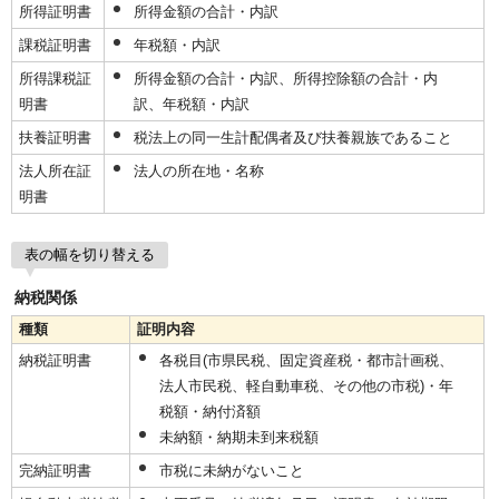
所得証明書
所得金額の合計・内訳
課税証明書
年税額・内訳
所得課税証
所得金額の合計・内訳、所得控除額の合計・内
明書
訳、年税額・内訳
扶養証明書
税法上の同一生計配偶者及び扶養親族であること
法人所在証
法人の所在地・名称
明書
表の幅を切り替える
納税関係
種類
証明内容
納税証明書
各税目(市県民税、固定資産税・都市計画税、
法人市民税、軽自動車税、その他の市税)・年
税額・納付済額
未納額・納期未到来税額
完納証明書
市税に未納がないこと