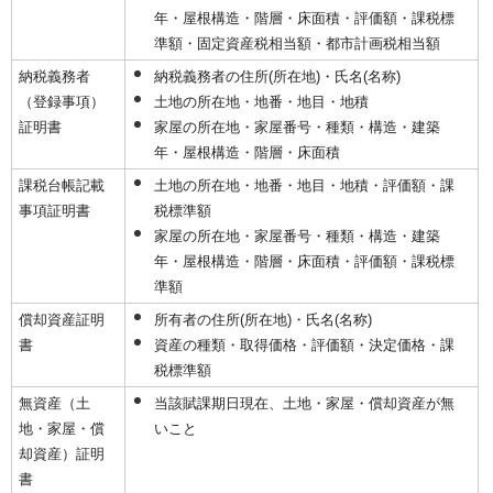
年・屋根構造・階層・床面積・評価額・課税標
準額・固定資産税相当額・都市計画税相当額
納税義務者
納税義務者の住所(所在地)・氏名(名称)
（登録事項）
土地の所在地・地番・地目・地積
証明書
家屋の所在地・家屋番号・種類・構造・建築
年・屋根構造・階層・床面積
課税台帳記載
土地の所在地・地番・地目・地積・評価額・課
事項証明書
税標準額
家屋の所在地・家屋番号・種類・構造・建築
年・屋根構造・階層・床面積・評価額・課税標
準額
償却資産証明
所有者の住所(所在地)・氏名(名称)
書
資産の種類・取得価格・評価額・決定価格・課
税標準額
無資産（土
当該賦課期日現在、土地・家屋・償却資産が無
地・家屋・償
いこと
却資産）証明
書