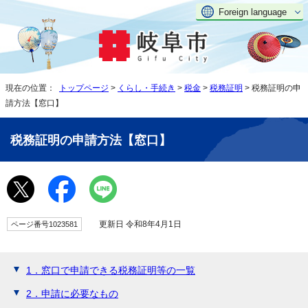
Foreign language
現在の位置：
トップページ
>
くらし・手続き
>
税金
>
税務証明
> 税務証明の申
請方法【窓口】
税務証明の申請方法【窓口】
更新日 令和8年4月1日
ページ番号1023581
1．窓口で申請できる税務証明等の一覧
2．申請に必要なもの