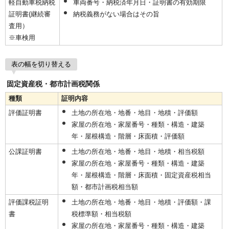
軽自動車税納税
車両番号・納税済年月日・証明書の有効期限
証明書(継続審
納税義務がない場合はその旨
査用）
※車検用
表の幅を切り替える
固定資産税・都市計画税関係
種類
証明内容
評価証明書
土地の所在地・地番・地目・地積・評価額
家屋の所在地・家屋番号・種類・構造・建築
年・屋根構造・階層・床面積・評価額
公課証明書
土地の所在地・地番・地目・地積・相当税額
家屋の所在地・家屋番号・種類・構造・建築
年・屋根構造・階層・床面積・固定資産税相当
額・都市計画税相当額
評価課税証明
土地の所在地・地番・地目・地積・評価額・課
書
税標準額・相当税額
家屋の所在地・家屋番号・種類・構造・建築