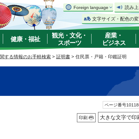
読み上
Foreign language
文字サイズ・配色の変
観光・文化・
産業・
健康・福祉
スポーツ
ビジネス
関する情報のお手軽検索
>
証明書
> 住民票・戸籍・印鑑証明
ページ番号10118
大きな文字で印
印刷