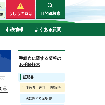
げ
もしもの時は
目的別検索
更
市政情報
よくある質問
手続きに関する情報の
お手軽検索
証明書
60
住民票・戸籍・印鑑証明
刷
税に関する証明書