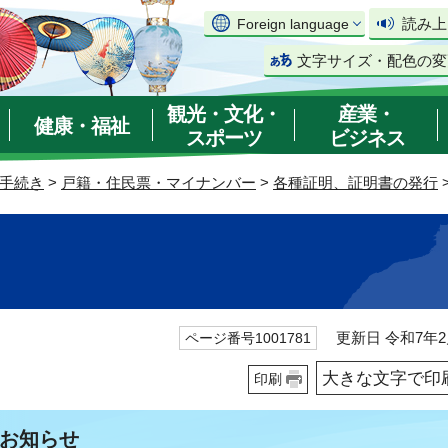
読み上
Foreign language
文字サイズ・配色の変
観光・文化・
産業・
健康・福祉
スポーツ
ビジネス
手続き
>
戸籍・住民票・マイナンバー
>
各種証明、証明書の発行
更新日 令和7年2
ページ番号1001781
大きな文字で印
印刷
お知らせ