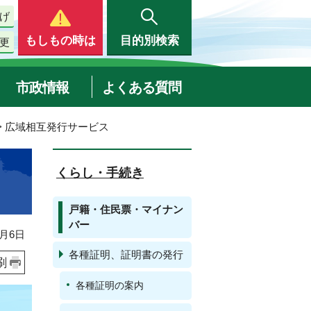
げ
もしもの時は
目的別検索
更
市政情報
よくある質問
> 広域相互発行サービス
くらし・手続き
戸籍・住民票・マイナン
バー
月6日
各種証明、証明書の発行
刷
各種証明の案内