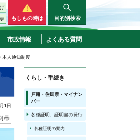
げ
もしもの時は
目的別検索
更
市政情報
よくある質問
> 本人通知制度
くらし・手続き
戸籍・住民票・マイナン
バー
月1日
各種証明、証明書の発行
刷
各種証明の案内