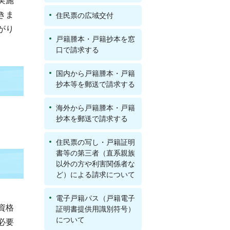
実施
きま
住民票の広域交付
がり
戸籍謄本・戸籍抄本を窓
口で請求する
国内から戸籍謄本・戸籍
抄本等を郵送で請求する
海外から戸籍謄本・戸籍
抄本を郵送で請求する
住民票の写し・戸籍証明
書等の第三者（直系親族
以外の方や利害関係者な
ど）による請求について
電子戸籍パス（戸籍電子
資格
証明書提供用識別符号）
について
必要