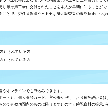
求や不正取得による個人の権利侵害の抑止や防止を目的として
写し等が第三者に交付されたことを本人が早期に知ることがで
ることで、委任状偽造や不必要な身元調査等の未然防止につな
る方）されている方
る方）されている方
送やオンラインでも申込みできます。
ポート）、個人番号カード、官公署が発行した各種免許証又は
もので有効期間内のものに限ります）の本人確認資料の提示が