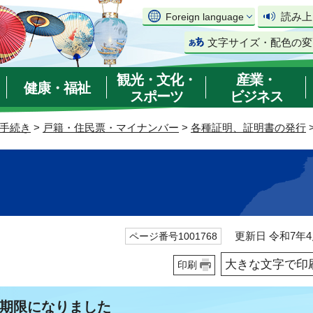
読み上
Foreign language
文字サイズ・配色の変
観光・文化・
産業・
健康・福祉
スポーツ
ビジネス
手続き
>
戸籍・住民票・マイナンバー
>
各種証明、証明書の発行
更新日 令和7年4
ページ番号1001768
大きな文字で印
印刷
期限になりました