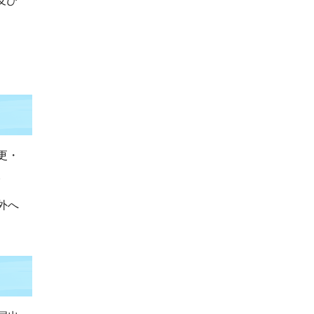
及び
更・
。
外へ