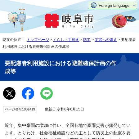
Foreign language
現在の位置：
トップページ
>
くらし・手続き
>
防災
>
災害への備え
> 要配慮者
利用施設における避難確保計画の作成等
要配慮者利用施設における避難確保計画の作
成等
更新日 令和8年6月15日
ページ番号1001419
近年、集中豪雨の増加に伴い、全国各地で豪雨災害が頻発してい
ます。とりわけ、社会福祉施設などの主として防災上の配慮を要