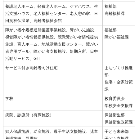
養護老人ホーム、軽費老人ホーム、ケアハウス、生
福祉部
活支援ハウス、老人福祉センター、老人憩の家、三
高齢福祉課
田洞神仏温泉、高齢者福祉会館
障がい者小規模通所援護事業施設、障がい児施設、
福祉部
視覚障がい者情報提供施設、聴覚障がい者情報提供
障がい福祉課
施設、盲人ホーム、地域活動支援センター、障がい
者専用プール、障がい者支援施設、短期入所、日中
活動サービス、GH
サービス付き高齢者向け住宅
まちづくり推進
部
住宅・空家対策
課
学校
教育委員会
学校安全支援課
病院、診療所（有床施設）
保健衛生部
保健衛生政策課
婦人保護施設、助産施設、母子生活支援施設、児童
子ども未来部
養護施設、乳児院
子ども支援課