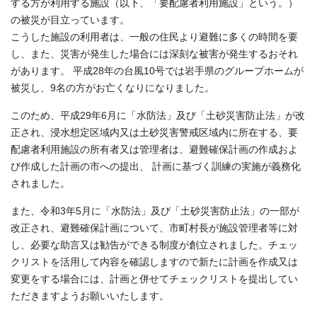
する方が利用する施設（以下、「要配慮者利用施設」という。）
の被災が目立っています。
こうした施設の利用者は、一般の住民より避難に多くの時間を要
し、また、災害が発生した場合には深刻な被害が発生するおそれ
があります。 平成28年の台風10号では岩手県のグループホームが
被災し、9名の方がお亡くなりになりました。
このため、平成29年6月に「水防法」及び「土砂災害防止法」が改
正され、浸水想定区域内又は土砂災害警戒区域内に所在する、要
配慮者利用施設の所有者又は管理者は、避難確保計画の作成およ
び作成した計画の市への提出、 計画に基づく訓練の実施が義務化
されました。
また、令和3年5月に「水防法」及び「土砂災害防止法」の一部が
改正され、避難確保計画について、市町村長が施設管理者等に対
し、必要な助言又は勧告ができる制度が創立されました。チェッ
クリストを活用して内容を確認しますので新たに計画を作成又は
変更をする場合には、計画と併せてチェックリストを提出してい
ただきますようお願いいたします。