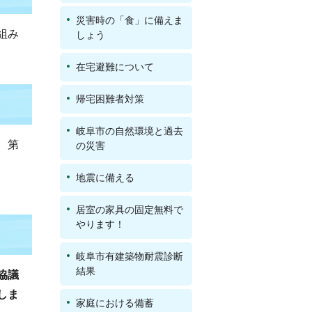
災害時の「食」に備えま
組み
しょう
在宅避難について
帰宅困難者対策
岐阜市の自然環境と過去
、第
の災害
地震に備える
居室の家具の固定無料で
やります！
岐阜市有建築物耐震診断
結果
協議
しま
家庭における備蓄