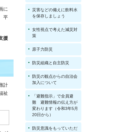
画に
災害などの備えに飲料水
を保存しましょう
、平
女性視点で考えた減災対
策
支援
原子力防災
防災組織と自主防災
防災の観点からの自治会
加入について
難計
福祉
「避難指示」で全員避
難 避難情報の伝え方が
変わります（令和3年5月
20日から）
防災意識をもっていただ