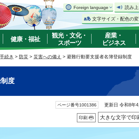
読み上
Foreign language
文字サイズ・配色の変
観光・文化・
産業・
健康・福祉
スポーツ
ビジネス
手続き
>
防災
>
災害への備え
> 避難行動要支援者名簿登録制度
録制度
更新日 令和8年4
ページ番号1001386
大きな文字で印
印刷