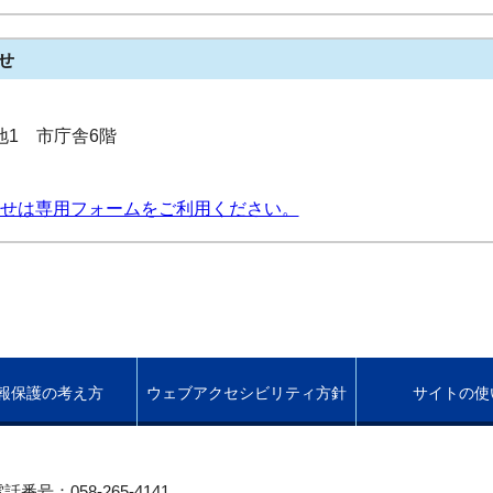
せ
番地1 市庁舎6階
せは専用フォームをご利用ください。
報保護の考え方
ウェブアクセシビリティ方針
サイトの使
話番号：058-265-4141