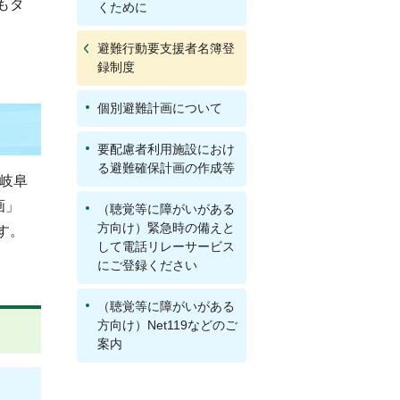
もダ
くために
避難行動要支援者名簿登
録制度
個別避難計画について
要配慮者利用施設におけ
る避難確保計画の作成等
「岐阜
画」
（聴覚等に障がいがある
方向け）緊急時の備えと
す。
して電話リレーサービス
にご登録ください
（聴覚等に障がいがある
方向け）Net119などのご
案内