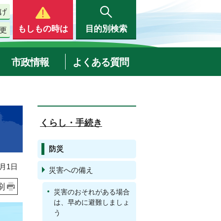
げ
もしもの時は
目的別検索
更
市政情報
よくある質問
くらし・手続き
防災
月1日
災害への備え
刷
災害のおそれがある場合
は、早めに避難しましょ
う