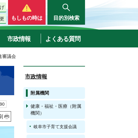
げ
もしもの時は
目的別検索
更
市政情報
よくある質問
進審議会
市政情報
附属機関
90
健康・福祉・医療（附属
機関）
刷
岐阜市子育て支援会議