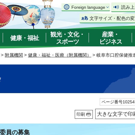
読み上
Foreign language
文字サイズ・配色の変
観光・文化・
産業・
健康・福祉
スポーツ
ビジネス
>
附属機関
>
健康・福祉・医療（附属機関）
> 岐阜市口腔保健推
会
ページ番号10254
大きな文字で印
印刷
委員の募集