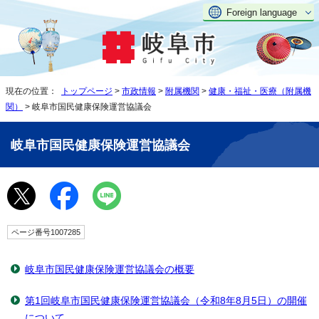
Foreign language
現在の位置：
トップページ
>
市政情報
>
附属機関
>
健康・福祉・医療（附属機
関）
> 岐阜市国民健康保険運営協議会
岐阜市国民健康保険運営協議会
ページ番号1007285
岐阜市国民健康保険運営協議会の概要
第1回岐阜市国民健康保険運営協議会（令和8年8月5日）の開催
について