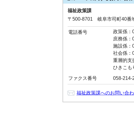
福祉政策課
〒500-8701 岐阜市司町40
政策係：05
電話番号
庶務係：05
施設係：05
社会係：05
重層的支援推
ひきこもり相
ファクス番号
058-214-
福祉政策課へのお問い合わ