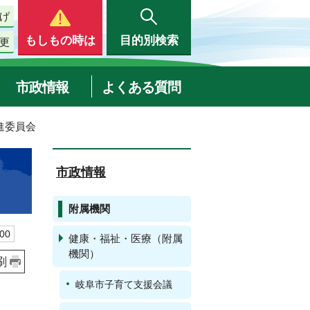
げ
もしもの時は
目的別検索
更
市政情報
よくある質問
進委員会
市政情報
附属機関
00
健康・福祉・医療（附属
機関）
刷
岐阜市子育て支援会議