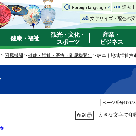
読み上
Foreign language
文字サイズ・配色の変
観光・文化・
産業・
健康・福祉
スポーツ
ビジネス
>
附属機関
>
健康・福祉・医療（附属機関）
> 岐阜市地域福祉推
会
ページ番号10073
大きな文字で印
印刷
要