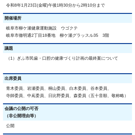
令和8年1月23日(金曜)午後1時30分から2時10分まで
開催場所
岐阜市柳ケ瀬健康運動施設 ウゴクテ
岐阜市徹明通2丁目18番地 柳ケ瀬グラッスル35 3階
議題
（1）ぎふ市民歯・口腔の健康づくり計画の最終案について
出席委員
青木委員、岩瀬委員、桐山委員、白木委員、谷本委員、
寺師委員、中嶌委員、日比野委員、森委員（五十音順、敬称略）
会議の公開の可否
（非公開理由等）
公開