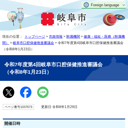
Foreign language
現在の位置：
トップページ
>
市政情報
>
附属機関
>
健康・福祉・医療（附属機
関）
>
岐阜市口腔保健推進審議会
> 令和7年度第4回岐阜市口腔保健推進審議会
（令和8年1月23日）
令和7年度第4回岐阜市口腔保健推進審議会
（令和8年1月23日）
更新日 令和8年1月29日
ページ番号1037673
開催日時