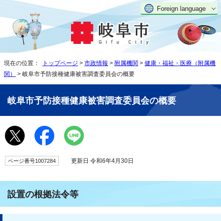
Foreign language
現在の位置：
トップページ
>
市政情報
>
附属機関
>
健康・福祉・医療（附属機
関）
> 岐阜市予防接種健康被害調査委員会の概要
岐阜市予防接種健康被害調査委員会の概要
更新日 令和6年4月30日
ページ番号1007284
設置の根拠法令等