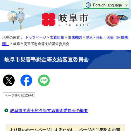
Foreign language
現在の位置：
トップページ
>
市政情報
>
附属機関
>
健康・福祉・医療（附属機
関）
> 岐阜市災害弔慰金等支給審査委員会
岐阜市災害弔慰金等支給審査委員会
ページ番号1012974
岐阜市災害弔慰金等支給審査委員会の概要
より良いホームページにするために、ページのご感想をお聞