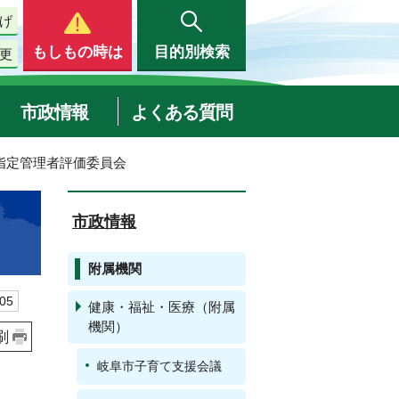
げ
もしもの時は
目的別検索
更
市政情報
よくある質問
指定管理者評価委員会
市政情報
附属機関
05
健康・福祉・医療（附属
機関）
刷
岐阜市子育て支援会議