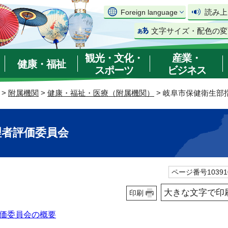
読み上
Foreign language
文字サイズ・配色の変
観光・文化・
産業・
健康・福祉
スポーツ
ビジネス
>
附属機関
>
健康・福祉・医療（附属機関）
> 岐阜市保健衛生部
理者評価委員会
ページ番号10391
大きな文字で印
印刷
価委員会の概要