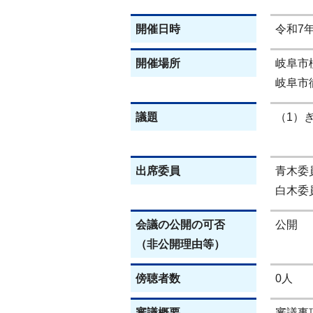
開催日時
令和7年
開催場所
岐阜市
岐阜市
議題
（1）
出席委員
青木委
白木委
会議の公開の可否
公開
（非公開理由等）
傍聴者数
0人
審議概要
審議事