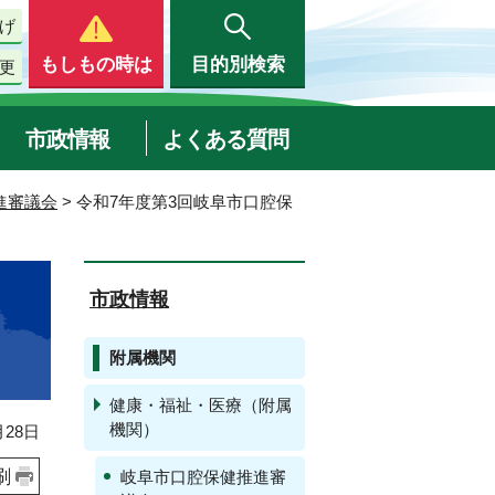
げ
もしもの時は
目的別検索
更
市政情報
よくある質問
進審議会
> 令和7年度第3回岐阜市口腔保
市政情報
附属機関
健康・福祉・医療（附属
機関）
28日
刷
岐阜市口腔保健推進審