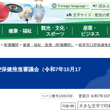
読み上
Foreign language
文字サイズ・配色の変
観光・文化・
産業・
健康・福祉
スポーツ
ビジネス
>
附属機関
>
健康・福祉・医療（附属機関）
>
岐阜市口腔保健推
保健推進審議会（令和7年10月17
更新日 令和7年10月
ページ番号1035769
大きな文字で印
印刷