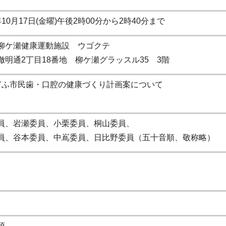
10月17日(金曜)午後2時00分から2時40分まで
柳ケ瀬健康運動施設 ウゴクテ
徹明通2丁目18番地 柳ケ瀬グラッスル35 3階
ぎふ市民歯・口腔の健康づくり計画案について
員、岩瀬委員、小栗委員、桐山委員、
員、谷本委員、中嶌委員、日比野委員（五十音順、敬称略）
項