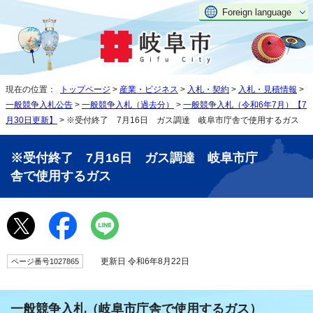
Foreign language
現在の位置：
トップページ
>
産業・ビジネス
>
入札・契約
>
入札・見積情報
>
一般競争入札公告
>
一般競争入札（過去分）
>
一般競争入札（令和6年7月）【7
月30日更新】
> ※受付終了 7月16日 ガス調達 岐阜市庁舎で使用するガス
※受付終了 7月16日 ガス調達 岐阜市庁
舎で使用するガス
更新日 令和6年8月22日
ページ番号1027865
一般競争入札（岐阜市庁舎で使用するガス）