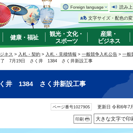
読み上
Foreign language
文字サイズ・配色の変
観光・文化・
産業・
健康・福祉
スポーツ
ビジネス
ジネス
>
入札・契約
>
入札・見積情報
>
一般競争入札公告
>
一般
終了 7月19日 さく井 1384 さく井新設工事
く井 1384 さく井新設工事
更新日 令和6年7月
ページ番号1027905
大きな文字で印
印刷