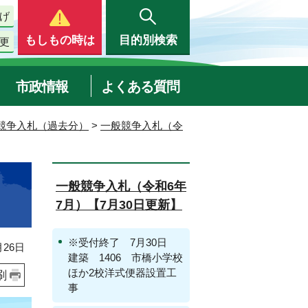
げ
もしもの時は
目的別検索
更
市政情報
よくある質問
競争入札（過去分）
>
一般競争入札（令
一般競争入札（令和6年
7月）【7月30日更新】
※受付終了 7月30日
26日
建築 1406 市橋小学校
ほか2校洋式便器設置工
刷
事