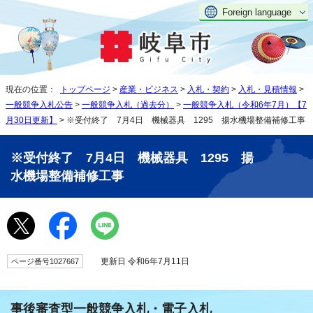
Foreign language
現在の位置：
トップページ
>
産業・ビジネス
>
入札・契約
>
入札・見積情報
>
一般競争入札公告
>
一般競争入札（過去分）
>
一般競争入札（令和6年7月）【7
月30日更新】
> ※受付終了 7月4日 機械器具 1295 揚水機場整備補修工事
※受付終了 7月4日 機械器具 1295 揚
水機場整備補修工事
更新日 令和6年7月11日
ページ番号1027667
事後審査型一般競争入札・電子入札