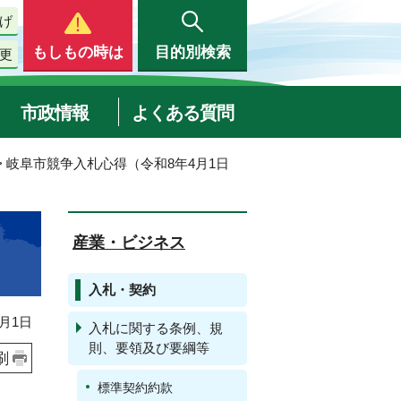
げ
もしもの時は
目的別検索
更
市政情報
よくある質問
> 岐阜市競争入札心得（令和8年4月1日
産業・ビジネス
入札・契約
月1日
入札に関する条例、規
則、要領及び要綱等
刷
標準契約約款