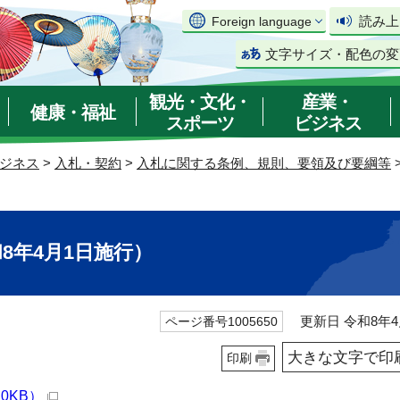
読み上
Foreign language
文字サイズ・配色の変
観光・文化・
産業・
健康・福祉
スポーツ
ビジネス
ジネス
>
入札・契約
>
入札に関する条例、規則、要領及び要綱等
8年4月1日施行）
更新日 令和8年4
ページ番号1005650
大きな文字で印
印刷
0KB）