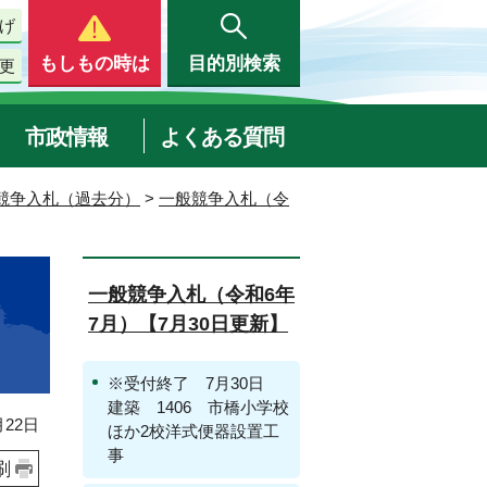
げ
もしもの時は
目的別検索
更
市政情報
よくある質問
競争入札（過去分）
>
一般競争入札（令
一般競争入札（令和6年
7月）【7月30日更新】
※受付終了 7月30日
建築 1406 市橋小学校
22日
ほか2校洋式便器設置工
事
刷