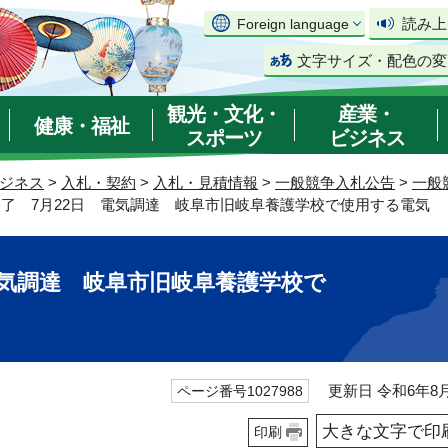
読み上
Foreign language
文字サイズ・配色の変
観光・文化・
産業・
健康・福祉
スポーツ
ビジネス
ジネス
>
入札・契約
>
入札・見積情報
>
一般競争入札公告
>
一般
終了 7月22日 電気調達 岐阜市旧岐阜養護学校で使用する電気
電気調達 岐阜市旧岐阜養護学校で
更新日 令和6年8月
ページ番号1027988
大きな文字で印
印刷