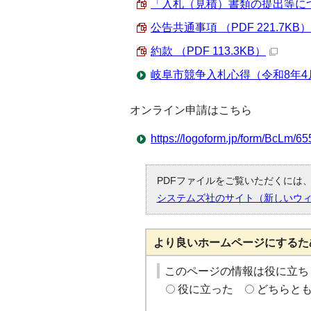
「入札（見積）書類の提出等について
公告共通事項 （PDF 221.7KB）
約款 （PDF 113.3KB）
岐阜市競争入札心得（令和8年4
オンライン申請はこちら
https://logoform.jp/form/BcLm/6
PDFファイルをご覧いただくには、「
システムズ社のサイト（新しいウ
より良いホームページにするた
このページの情報は役に立ち
役に立った
どちらと