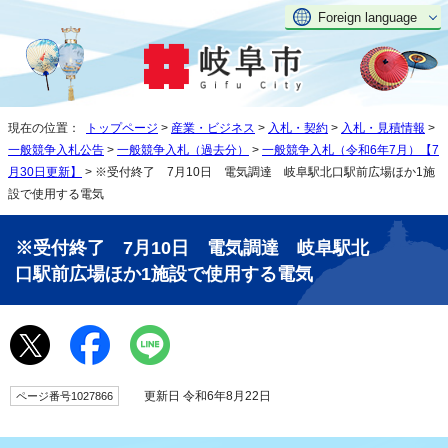
Foreign language
現在の位置：
トップページ
>
産業・ビジネス
>
入札・契約
>
入札・見積情報
>
一般競争入札公告
>
一般競争入札（過去分）
>
一般競争入札（令和6年7月）【7
月30日更新】
> ※受付終了 7月10日 電気調達 岐阜駅北口駅前広場ほか1施
設で使用する電気
※受付終了 7月10日 電気調達 岐阜駅北
口駅前広場ほか1施設で使用する電気
更新日 令和6年8月22日
ページ番号1027866