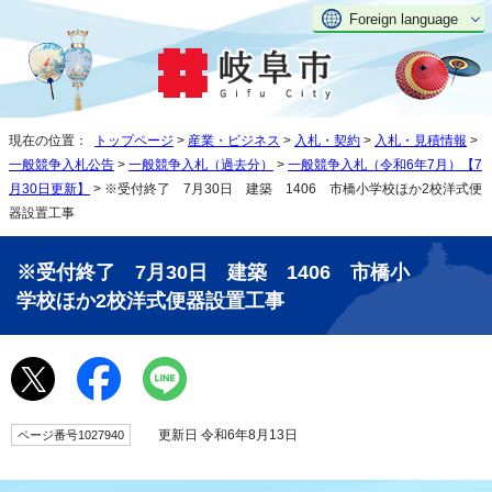
Foreign language
現在の位置：
トップページ
>
産業・ビジネス
>
入札・契約
>
入札・見積情報
>
一般競争入札公告
>
一般競争入札（過去分）
>
一般競争入札（令和6年7月）【7
月30日更新】
> ※受付終了 7月30日 建築 1406 市橋小学校ほか2校洋式便
器設置工事
※受付終了 7月30日 建築 1406 市橋小
学校ほか2校洋式便器設置工事
更新日 令和6年8月13日
ページ番号1027940