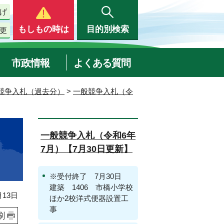
げ
もしもの時は
目的別検索
更
市政情報
よくある質問
競争入札（過去分）
>
一般競争入札（令
一般競争入札（令和6年
7月）【7月30日更新】
※受付終了 7月30日
建築 1406 市橋小学校
13日
ほか2校洋式便器設置工
事
刷