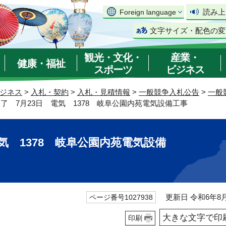
読み上
Foreign language
文字サイズ・配色の変
観光・文化・
産業・
健康・福祉
スポーツ
ビジネス
ジネス
>
入札・契約
>
入札・見積情報
>
一般競争入札公告
>
一般
終了 7月23日 電気 1378 岐阜公園内苑電気設備工事
気 1378 岐阜公園内苑電気設備
更新日 令和6年8月
ページ番号1027938
大きな文字で印
印刷