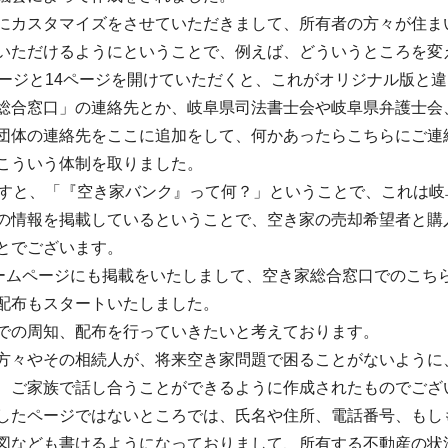
にカスタマイズをさせていただきまして、所有者の方々が住ま
いただけるようにということで、例えば、どういうところを変
ページと14ページを開けていただくと、これがオリジナル版と
総合窓口」の連絡先とか、岐阜県司法書士会や岐阜県弁護士会
団体の連絡先をここに追加をして、何かあったらこちらにご連
こういう体制を取りました。
ますと、「『空き家バンク』って何？」ということで、これは岐
の情報を掲載しているということで、空き家の売却希望者と購
とでございます。
ホームページにも掲載をいたしまして、空き家総合窓口でのこち
配布もスタートいたしました。
での周知、配布を行っていきたいと考えております。
方々やその相続人が、将来空き家問題で困ることがないように
、ご家族で話し合うことができるように作成されたものでござ
したページではないところでは、氏名や住所、電話番号、もし
図なども書けるようになっておりまして、所有する不動産の状