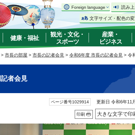
読み上
Foreign language
文字サイズ・配色の変
観光・文化・
産業・
健康・福祉
スポーツ
ビジネス
>
市長の部屋
>
市長の記者会見
>
令和6年度 市長の記者会見
> 令
例記者会見
更新日 令和6年11月
ページ番号1029914
大きな文字で印
印刷