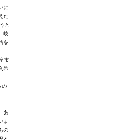
いに
えた
違うと
、岐
絡を
阜市
入希
らの
、あ
いま
もの
況と