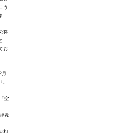
こう
ま
の将
と
てお
2月
まし
「空
で複数
や相