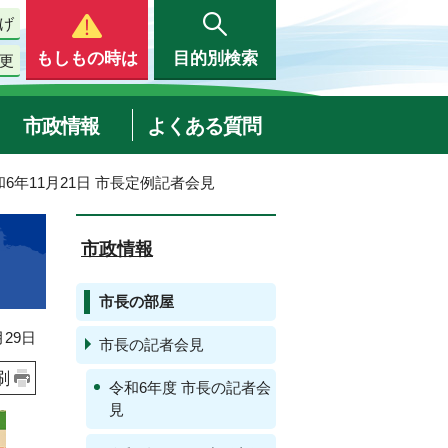
げ
もしもの時は
目的別検索
更
市政情報
よくある質問
和6年11月21日 市長定例記者会見
市政情報
市長の部屋
29日
市長の記者会見
刷
令和6年度 市長の記者会
見