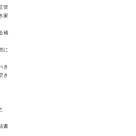
正管
き家
る補
然に
べき
空き
。
と
法書