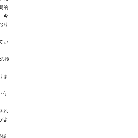
期的
、今
おり
てい
」の授
りま
いう
され
がよ
関係