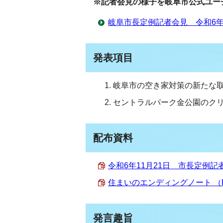
※記者会見の様子を岐阜市公式ユー
岐阜市長定例記者会見 令和6年1
発表項目
岐阜市の空き家対策の新たな
セントラルパーク金公園のク
配布資料
令和6年11月21日 市長定例記者
住まいのエンディングノート （PD
発言趣旨