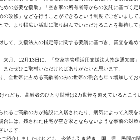
ための必要な援助」「空き家の所有者等からの委託に基づく定
めの改修」などを行うことができるという制度でございまして
とで、より幅広い活動に取り組んでいただけることを期待して
対して、支援法人の指定等に関する要綱に基づき、審査を進め
、来月、12月13日に、「空家等管理活用支援法人指定通知書
、またぜひご取材いただければありがたいと思います。
り、全世帯に占める高齢者のみの世帯の割合も年々増加してお
すけれども、高齢者のひとり世帯は2万世帯を超えているとこう
られるご高齢の方が施設に入居されたり、病気によって入院を
場合には、残された住宅が空き家とならないような事前の対策
ざいます。
をご紹介しましたけれども、今後も引き続き、国、県、民間の