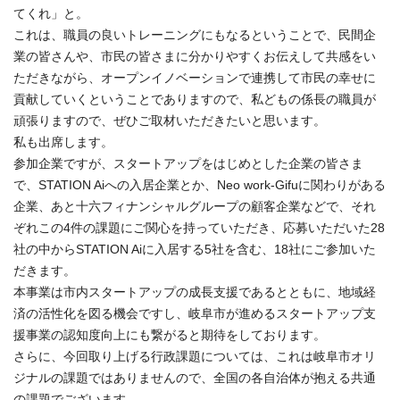
てくれ」と。
これは、職員の良いトレーニングにもなるということで、民間企
業の皆さんや、市民の皆さまに分かりやすくお伝えして共感をい
ただきながら、オープンイノベーションで連携して市民の幸せに
貢献していくということでありますので、私どもの係長の職員が
頑張りますので、ぜひご取材いただきたいと思います。
私も出席します。
参加企業ですが、スタートアップをはじめとした企業の皆さま
で、STATION Aiへの入居企業とか、Neo work-Gifuに関わりがある
企業、あと十六フィナンシャルグループの顧客企業などで、それ
ぞれこの4件の課題にご関心を持っていただき、応募いただいた28
社の中からSTATION Aiに入居する5社を含む、18社にご参加いた
だきます。
本事業は市内スタートアップの成長支援であるとともに、地域経
済の活性化を図る機会ですし、岐阜市が進めるスタートアップ支
援事業の認知度向上にも繋がると期待をしております。
さらに、今回取り上げる行政課題については、これは岐阜市オリ
ジナルの課題ではありませんので、全国の各自治体が抱える共通
の課題でございます。