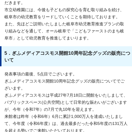
だきます。
市立幼稚園には、今後も子どもの探究心を育む取り組みを続け、
岐阜市の幼児教育をリードしていくことを期待しております。
また、先ほどご説明いたしました岐阜市幼児教育推進プランの取
り組みなどを通して、オール岐阜で「こどもファーストのまち岐
阜市」として幼児教育を推進してまいります。
5．ぎふメディアコスモス開館10周年記念グッズの販売につ
いて
発表事項の最後、5点目でございます。
ぎふメディアコスモス開館10周年記念グッズの販売についてでご
ざいます。
ぎふメディアコスモスは平成27年7月18日に開館をいたしまして、
パブリックスペース(公共空間)として日常的な賑わいがございます
が、今年（令和7年）の7月で丸10年を迎えます。
来館者は昨年（令和6年）6月に累計1,000万人を達成いたしまし
て、今年度（令和6年度）は、過去最多だった令和5年度の131万人
を超える勢いでご来館いただいております。