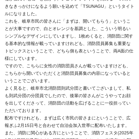
きなきっかけになるよう願いを込めて「TSUNAGU」というタイト
ルになりました。
これを、岐阜市民の皆さんに「まずは、開いてもらう」というこ
とが大事ですので、白とオレンジを基調とした、こういう明るい
シンプルなデザインにしていますし、1枚めくると、消防団に関す
る基本的な情報が載っていますけれども、消防団員募集も重要な
トピックスということで、どちら側も表ということで、両A面の仕
様にしています。
ですので、こちらに女性の消防団員さんが載っていますけども、
こちらから開いていただくと消防団員募集の内容になっていると
いうことでございます。
よく見ると、岐阜市北消防団則武分団と書いてございまして、私
も則武分団の分団員でしたので、後輩の皆さんがこうやってお顔
を出してくださって、消防団の活動を広げることに一役担ってい
ただいております。
配布ですけれども、まずは広く市民の皆さまにということで、広
報ぎふ2月15日号と合わせて自治会加入世帯に配布いたします。
また、消防に関心がある方にということで、消防フェスタ(2025年