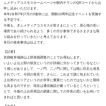
ふメディアコスモスホームページや館内チラシのQRコードからお
申し込みいただけます。
本年(令和7年)7月の3連休には、開館10周年記念イベントを実施す
る予定です。
今後も、ぎふメディアコスモスが皆さまにとって、居心地の良い
場所であり続けられるよう、多くの方が参加できるさまざまな取
り組みを行っていきたいと考えております。
本日の発表事項は以上です。
【記者】
史跡岐阜城跡山上部発掘調査のことでお尋ねします。
いよいよ山上部の状況というのが詳細に分かってきているなとい
う感じがありまして、一ノ門、二ノ門に関しては既に巨石も発見
されていて、今回の発見で、さらに、これまで謎に包まれていた
上台所のエリアというのが非常に重要だったのではないかと期待
も高まるのですが、現在は通信施設が建っているところというこ
とで、今後の上台所周辺の調査に関しての市長の思いをお伺いで
きればと思います。