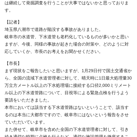
は継続して発掘調査を行うことが大事ではないかと思っておりま
す。
【記者】
埼玉県八潮市で道路が陥没する事故がありました。
岐阜市の水道管、下水道管も老朽化しているものが多いかと思い
ますが、今後、同様の事故が起きた場合の対策や、どのように対
応していくか、市長のお考えをお聞かせください。
【市長】
まず現状をご報告したいと思いますが、1月29日付で国土交通省か
ら、全国の流域下水道管理者に対して、晴天時に1日最大処理量30
万立方メートル以上の下水処理場に接続する口径2,000ミリメート
ル以上の下水道管路について、目視等による緊急点検を行うよう
要請をいただきました。
本市においては該当する下水道管路はないということで、該当す
るのは本当に大都市ですので、岐阜市にはないという報告をさせ
ていただいています。
また併せて、岐阜市を含めた全国の下水道管理者に対して、引き
続き適切な時期に点検を行うなど、適切な施設管理を徹底するこ