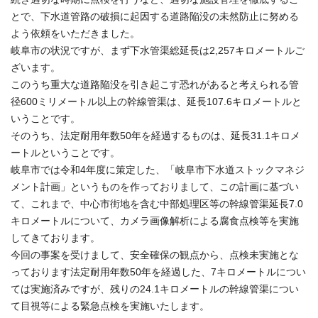
とで、下水道管路の破損に起因する道路陥没の未然防止に努める
よう依頼をいただきました。
岐阜市の状況ですが、まず下水管渠総延長は2,257キロメートルご
ざいます。
このうち重大な道路陥没を引き起こす恐れがあると考えられる管
径600ミリメートル以上の幹線管渠は、延長107.6キロメートルと
いうことです。
そのうち、法定耐用年数50年を経過するものは、延長31.1キロメ
ートルということです。
岐阜市では令和4年度に策定した、「岐阜市下水道ストックマネジ
メント計画」というものを作っておりまして、この計画に基づい
て、これまで、中心市街地を含む中部処理区等の幹線管渠延長7.0
キロメートルについて、カメラ画像解析による腐食点検等を実施
してきております。
今回の事案を受けまして、安全確保の観点から、点検未実施とな
っております法定耐用年数50年を経過した、7キロメートルについ
ては実施済みですが、残りの24.1キロメートルの幹線管渠につい
て目視等による緊急点検を実施いたします。