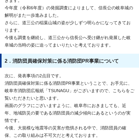
きます。
今年度（令和6年度）の発掘調査によりまして、信長公の岐阜城の
解明がまた一歩進みました。
さらに、道三公の稲葉山城の姿が少しずつ明らかになってきてお
ります。
今後も調査を継続し、道三公から信長公へ受け継がれ発展した岐
阜城の当時の姿に迫ってまいりたいと考えております。
2．消防団員確保対策に係る消防団PR事業について
次に、発表事項の2点目です。
消防団員確保対策に係る消防団PR事業ということで、お手元に、
岐阜市消防団広報紙「TSUNAGU」がございますので、こちらをご
覧いただきたいと思います。
画面のグラフにございますように、岐阜市におきましても、近
年、地域防災の要である消防団員の減少傾向にあるというのが実
情です。
今後、大規模な地震等の災害が危惧される中で、消防団員の確
保、この取り組みは不可欠だと考えております。