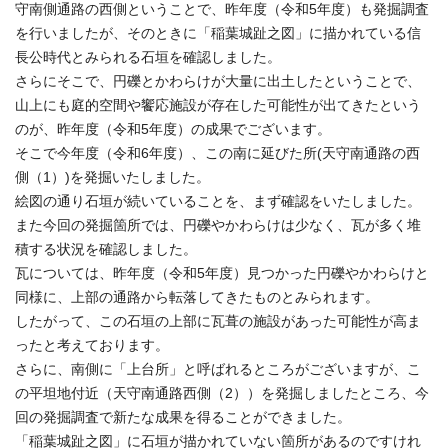
守南側通路の西側ということで、昨年度（令和5年度）も発掘調査
を行いましたが、そのときに「稲葉城趾之図」に描かれている信
長公時代とみられる石垣を確認しました。
さらにそこで、円礫とかわらけが大量に出土したということで、
山上にも庭的空間や饗応施設が存在した可能性が出てきたという
のが、昨年度（令和5年度）の成果でございます。
そこで今年度（令和6年度）、この南に延びた所(天守南通路の西
側（1）)を発掘いたしました。
絵図の通り石垣が続いていることを、まず確認をいたしました。
また今回の発掘箇所では、円礫やかわらけは少なく、瓦が多く堆
積する状況を確認しました。
瓦については、昨年度（令和5年度）見つかった円礫やかわらけと
同様に、上部の通路から転落してきたものとみられます。
したがって、この石垣の上部に瓦葺の施設があった可能性が高ま
ったと考えております。
さらに、南側に「上台所」と呼ばれるところがございますが、こ
の平坦地付近（天守南通路西側（2））を発掘しましたところ、今
回の発掘調査で新たな成果を得ることができました。
「稲葉城趾之図」に石垣が描かれていない箇所があるのですけれ