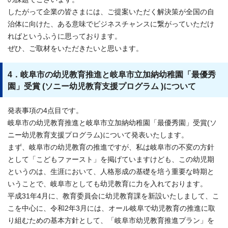
したがって企業の皆さまには、ご提案いただく解決策が全国の自
治体に向けた、ある意味でビジネスチャンスに繋がっていただけ
ればというふうに思っております。
ぜひ、ご取材をいただきたいと思います。
4．岐阜市の幼児教育推進と岐阜市立加納幼稚園「最優秀
園」受賞 (ソニー幼児教育支援プログラム )について
発表事項の4点目です。
岐阜市の幼児教育推進と岐阜市立加納幼稚園「最優秀園」受賞(ソ
ニー幼児教育支援プログラム)について発表いたします。
まず、岐阜市の幼児教育の推進ですが、私は岐阜市の不変の方針
として「こどもファースト」を掲げていますけども、この幼児期
というのは、生涯において、人格形成の基礎を培う重要な時期と
いうことで、岐阜市としても幼児教育に力を入れております。
平成31年4月に、教育委員会に幼児教育課を新設いたしまして、こ
こを中心に、令和2年3月には、オール岐阜で幼児教育の推進に取
り組むための基本方針として、「岐阜市幼児教育推進プラン」を