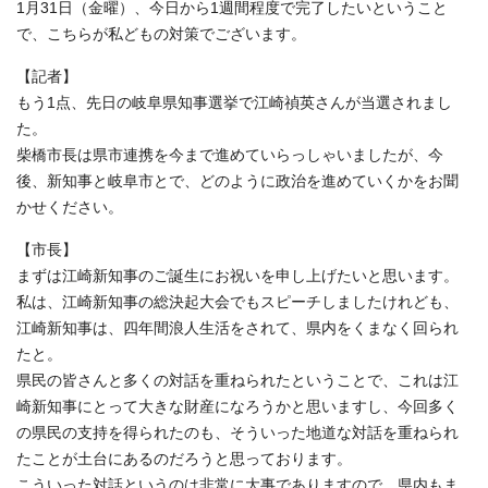
1月31日（金曜）、今日から1週間程度で完了したいということ
で、こちらが私どもの対策でございます。
【記者】
もう1点、先日の岐阜県知事選挙で江崎禎英さんが当選されまし
た。
柴橋市長は県市連携を今まで進めていらっしゃいましたが、今
後、新知事と岐阜市とで、どのように政治を進めていくかをお聞
かせください。
【市長】
まずは江崎新知事のご誕生にお祝いを申し上げたいと思います。
私は、江崎新知事の総決起大会でもスピーチしましたけれども、
江崎新知事は、四年間浪人生活をされて、県内をくまなく回られ
たと。
県民の皆さんと多くの対話を重ねられたということで、これは江
崎新知事にとって大きな財産になろうかと思いますし、今回多く
の県民の支持を得られたのも、そういった地道な対話を重ねられ
たことが土台にあるのだろうと思っております。
こういった対話というのは非常に大事でありますので、県内もま