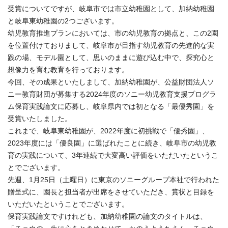
受賞についてですが、岐阜市では市立幼稚園として、加納幼稚園
と岐阜東幼稚園の2つございます。
幼児教育推進プランにおいては、市の幼児教育の拠点と、この2園
を位置付けておりまして、岐阜市が目指す幼児教育の先進的な実
践の場、モデル園として、思いのままに遊び込む中で、探究心と
想像力を育む教育を行っております。
今回、その成果といたしまして、加納幼稚園が、公益財団法人ソ
ニー教育財団が募集する2024年度のソニー幼児教育支援プログラ
ム保育実践論文に応募し、岐阜県内では初となる「最優秀園」を
受賞いたしました。
これまで、岐阜東幼稚園が、2022年度に初挑戦で「優秀園」、
2023年度には「優良園」に選ばれたことに続き、岐阜市の幼児教
育の実践について、3年連続で大変高い評価をいただいたというこ
とでございます。
先週、1月25日（土曜日）に東京のソニーグループ本社で行われた
贈呈式に、園長と担当者が出席をさせていただき、賞状と目録を
いただいたということでございます。
保育実践論文ですけれども、加納幼稚園の論文のタイトルは、