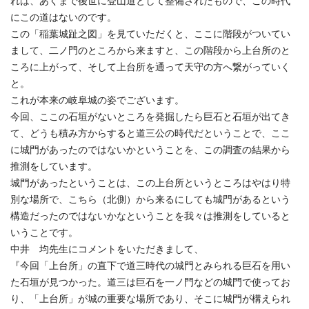
れは、あくまで後世に登山道として整備されたもので、この時代
にこの道はないのです。
この「稲葉城趾之図」を見ていただくと、ここに階段がついてい
まして、二ノ門のところから来ますと、この階段から上台所のと
ころに上がって、そして上台所を通って天守の方へ繋がっていく
と。
これが本来の岐阜城の姿でございます。
今回、ここの石垣がないところを発掘したら巨石と石垣が出てき
て、どうも積み方からすると道三公の時代だということで、ここ
に城門があったのではないかということを、この調査の結果から
推測をしています。
城門があったということは、この上台所というところはやはり特
別な場所で、こちら（北側）から来るにしても城門があるという
構造だったのではないかなということを我々は推測をしていると
いうことです。
中井 均先生にコメントをいただきまして、
『今回「上台所」の直下で道三時代の城門とみられる巨石を用い
た石垣が見つかった。道三は巨石を一ノ門などの城門で使ってお
り、「上台所」が城の重要な場所であり、そこに城門が構えられ