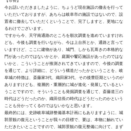
【市長】
今お話いただきましたように、ちょうど現在施設の撤去を行って
いただいておりますが、あちらは岐阜市の施設ではないので、設
置者に撤去していただくということで、完了しますと、更地にな
るわけでございます。
ですから今、天守南通路のところを順次調査を進めていますけれ
ども、今後も調査を行いながら、今は上台所とか、通路と言って
いますけど、ここに建物があり、城門、しかも瓦葺きの本格的な
門があったのではないかとか、庭園や饗応施設があったのではな
いかと、こういうことが推測されてきていますので、今後の調査
を通じて、より詳細に、どういう構造だったかということを、岐
阜城の特徴は、斎藤家3代、織田家3代、その後豊臣期というのが
ありますけども、複層的・重層的に城が進化・発展しているとい
うことですので、そういうことも発掘調査を通じて、斎藤道三の
時代はどうだったのか、織田信長の時代はどうだったのかという
ことも分かってくるのではないかなと思います。
最終的には、史跡岐阜城跡整備基本計画にもありますように、城
郭景観の復元ということが我々の目標で、要は、本物に触れてい
ただきたいとことですので、城郭景観の復元整備に向けて、まず