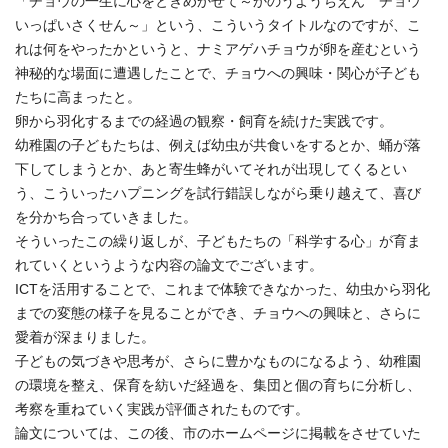
「チョウの一生に心をときめかせて～かのうようちえん チョウ
いっぱいさくせん～」という、こういうタイトルなのですが、こ
れは何をやったかというと、ナミアゲハチョウが卵を産むという
神秘的な場面に遭遇したことで、チョウへの興味・関心が子ども
たちに高まったと。
卵から羽化するまでの経過の観察・飼育を続けた実践です。
幼稚園の子どもたちは、例えば幼虫が共食いをするとか、蛹が落
下してしまうとか、あと寄生蜂がいてそれが出現してくるとい
う、こういったハプニングを試行錯誤しながら乗り越えて、喜び
を分かち合っていきました。
そういったこの繰り返しが、子どもたちの「科学する心」が育ま
れていくというような内容の論文でございます。
ICTを活用することで、これまで体験できなかった、幼虫から羽化
までの変態の様子を見ることができ、チョウへの興味と、さらに
愛着が深まりました。
子どもの気づきや思考が、さらに豊かなものになるよう、幼稚園
の環境を整え、保育を紡いだ経過を、集団と個の育ちに分析し、
考察を重ねていく実践が評価されたものです。
論文については、この後、市のホームページに掲載をさせていた