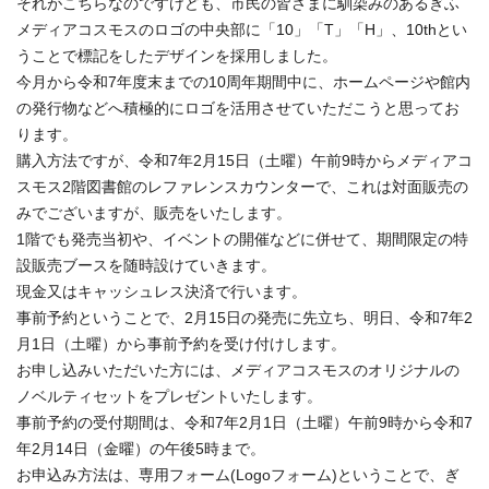
それがこちらなのですけども、市民の皆さまに馴染みのあるぎふ
メディアコスモスのロゴの中央部に「10」「T」「H」、10thとい
うことで標記をしたデザインを採用しました。
今月から令和7年度末までの10周年期間中に、ホームページや館内
の発行物などへ積極的にロゴを活用させていただこうと思ってお
ります。
購入方法ですが、令和7年2月15日（土曜）午前9時からメディアコ
スモス2階図書館のレファレンスカウンターで、これは対面販売の
みでございますが、販売をいたします。
1階でも発売当初や、イベントの開催などに併せて、期間限定の特
設販売ブースを随時設けていきます。
現金又はキャッシュレス決済で行います。
事前予約ということで、2月15日の発売に先立ち、明日、令和7年2
月1日（土曜）から事前予約を受け付けします。
お申し込みいただいた方には、メディアコスモスのオリジナルの
ノベルティセットをプレゼントいたします。
事前予約の受付期間は、令和7年2月1日（土曜）午前9時から令和7
年2月14日（金曜）の午後5時まで。
お申込み方法は、専用フォーム(Logoフォーム)ということで、ぎ