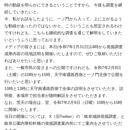
時の動線を明らかにできるということですから、今後も調査を継
続していきたいと。
今、私がお話をしたように、一ノ門から入って、上に上がるよう
な動線があったのではないかと、こういうことも想定されるわけ
ですけれども、こちらも継続的な調査を通じて解明をしていきた
いというふうに思っております。
メディアの皆さまには、本日(令和7年1月31日)14時から発掘調査
成果内容の現地説明を開催いたしますので、ぜひご取材いただけ
ればありがたいと思います。
また、一般市民の皆さまへの公開ですけれども、令和7年2月8日
（土曜）の10時から15時、天守南通路西側と一ノ門北側で公開を
行いたいと思います。
10時と13時に天守南通路西側で全体の説明をさせていただき、説
明後、各場所で担当者が随時解説をさせていただきます。
なお、荒天の場合は、翌、令和7年2月9日（日曜）10時から15時
に開催いたします。
当日の開催については、X（旧Twitter）の「岐阜城跡発掘調査」と
岐阜公園内華松軒横の発掘調査案内所にてご案内をさせていただ