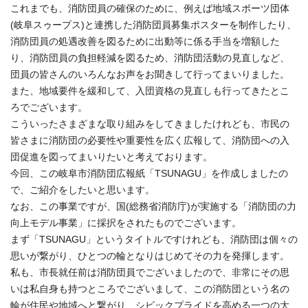
これまでも、消防団員の確保のために、例えば地域スポーツ団体
(岐阜スゥープス)と連携した消防団員募集ポスターを制作したり、
消防団員の処遇改善を図るために出動等に係る手当を増額した
り、消防団員の負担軽減を図るため、消防団活動の見直しなど、
団員の皆さんのいろんなお声をお聞きして行ってまいりました。
また、地域要件を緩和して、入団資格の見直しも行ってきたとこ
ろでございます。
こういったさまざまな取り組みをしてきましたけれども、市民の
皆さまに消防団の必要性や重要性を広く広報して、消防団への入
団促進を図ってまいりたいと考えております。
今回、この岐阜市消防団広報紙「TSUNAGU」を作成しましたの
で、ご紹介をしたいと思います。
なお、この事業ですが、国(総務省消防庁)が実施する「消防団の力
向上モデル事業」に採択をされたものでございます。
まず「TSUNAGU」というタイトルですけれども、消防団は個々の
思いが繋がり、ひとつの輪となりはじめてその力を発揮します。
私も、市長就任前は消防団員でございましたので、非常にその思
いは私自身も持つところでございまして、この消防団という名の
輪が住民や地域へと繋がり、シビックプライドを高める一つの大