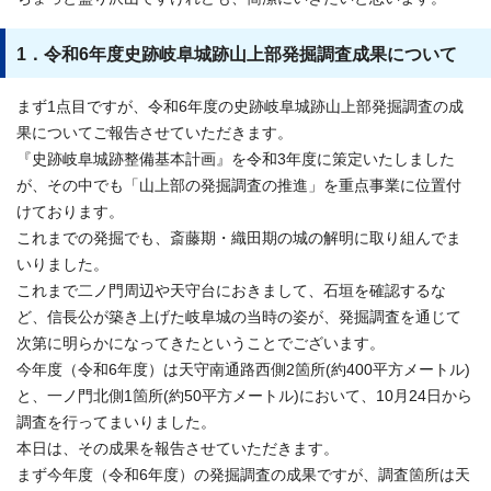
1．令和6年度史跡岐阜城跡山上部発掘調査成果について
まず1点目ですが、令和6年度の史跡岐阜城跡山上部発掘調査の成
果についてご報告させていただきます。
『史跡岐阜城跡整備基本計画』を令和3年度に策定いたしました
が、その中でも「山上部の発掘調査の推進」を重点事業に位置付
けております。
これまでの発掘でも、斎藤期・織田期の城の解明に取り組んでま
いりました。
これまで二ノ門周辺や天守台におきまして、石垣を確認するな
ど、信長公が築き上げた岐阜城の当時の姿が、発掘調査を通じて
次第に明らかになってきたということでございます。
今年度（令和6年度）は天守南通路西側2箇所(約400平方メートル)
と、一ノ門北側1箇所(約50平方メートル)において、10月24日から
調査を行ってまいりました。
本日は、その成果を報告させていただきます。
まず今年度（令和6年度）の発掘調査の成果ですが、調査箇所は天