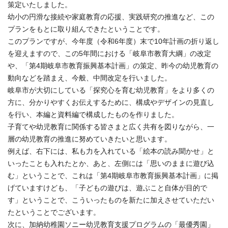
策定いたしました。
幼小の円滑な接続や家庭教育の応援、実践研究の推進など、この
プランをもとに取り組んできたということです。
このプランですが、今年度（令和6年度）末で10年計画の折り返し
を迎えますので、この5年間における「岐阜市教育大綱」の改定
や、「第4期岐阜市教育振興基本計画」の策定、昨今の幼児教育の
動向などを踏まえ、今般、中間改定を行いました。
岐阜市が大切にしている「探究心を育む幼児教育」をより多くの
方に、分かりやすくお伝えするために、構成やデザインの見直し
を行い、本編と資料編で構成したものを作りました。
子育てや幼児教育に関係する皆さまと広く共有を図りながら、一
層の幼児教育の推進に努めていきたいと思います。
例えば、右下には、私も力を入れている「絵本の読み聞かせ」と
いったことも入れたとか、あと、左側には「思いのままに遊び込
む」ということで、これは「第4期岐阜市教育振興基本計画」に掲
げていますけども、「子どもの遊びは、遊ぶこと自体が目的で
す」ということで、こういったものを新たに加えさせていただい
たということでございます。
次に、加納幼稚園ソニー幼児教育支援プログラムの「最優秀園」