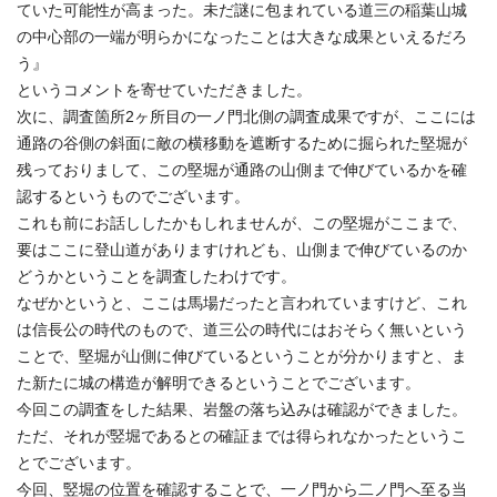
ていた可能性が高まった。未だ謎に包まれている道三の稲葉山城
の中心部の一端が明らかになったことは大きな成果といえるだろ
う』
というコメントを寄せていただきました。
次に、調査箇所2ヶ所目の一ノ門北側の調査成果ですが、ここには
通路の谷側の斜面に敵の横移動を遮断するために掘られた堅堀が
残っておりまして、この堅堀が通路の山側まで伸びているかを確
認するというものでございます。
これも前にお話ししたかもしれませんが、この堅堀がここまで、
要はここに登山道がありますけれども、山側まで伸びているのか
どうかということを調査したわけです。
なぜかというと、ここは馬場だったと言われていますけど、これ
は信長公の時代のもので、道三公の時代にはおそらく無いという
ことで、堅堀が山側に伸びているということが分かりますと、ま
た新たに城の構造が解明できるということでございます。
今回この調査をした結果、岩盤の落ち込みは確認ができました。
ただ、それが竪堀であるとの確証までは得られなかったというこ
とでございます。
今回、竪堀の位置を確認することで、一ノ門から二ノ門へ至る当