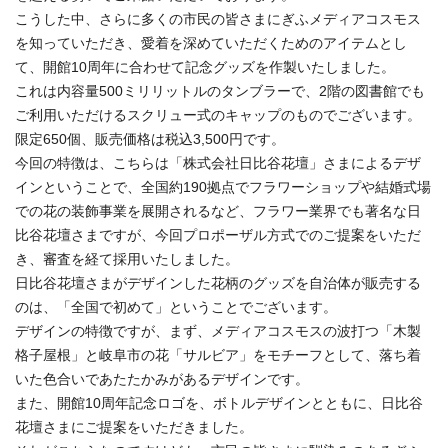
こうした中、さらに多くの市民の皆さまにぎふメディアコスモス
を知っていただき、愛着を深めていただくためのアイテムとし
て、開館10周年に合わせて記念グッズを作製いたしました。
これは内容量500ミリリットルのタンブラーで、2階の図書館でも
ご利用いただけるスクリュー式のキャップのものでございます。
限定650個、販売価格は税込3,500円です。
今回の特徴は、こちらは「株式会社日比谷花壇」さまによるデザ
インということで、全国約190拠点でフラワーショップや結婚式場
での花の装飾事業を展開されるなど、フラワー業界でも著名な日
比谷花壇さまですが、今回プロポーザル方式でのご提案をいただ
き、審査を経て採用いたしました。
日比谷花壇さまがデザインした花柄のグッズを自治体が販売する
のは、「全国で初めて」ということでございます。
デザインの特徴ですが、まず、メディアコスモスの波打つ「木製
格子屋根」と岐阜市の花「サルビア」をモチーフとして、落ち着
いた色合いであたたかみがあるデザインです。
また、開館10周年記念ロゴを、ボトルデザインとともに、日比谷
花壇さまにご提案をいただきました。