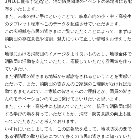
3月16日開催予定)など、消防防災関連のイベントの来場者にも配
布をいたします。
また、未来の担い手にということで、岐阜市内の小・中・高校生
のタブレット端末へこのデータを配信させていただきます。
この広報紙を市民の皆さまにご覧いただくことによって、まずは
消防団の存在意義や役割、魅力について正しい情報をお伝えした
い。
地域における消防団のイメージをより良いものとし、地域全体で
消防団の活動を支えていただく、応援していただく雰囲気を作っ
ていきたい。
また消防団の皆さまも地域から感謝をされるということを実感い
ただいて、また、消防団の皆さんのご家族のご理解がなければ活
動できませんので、ご家族の皆さんへのご理解とか、団員の皆さ
んのモチベーションの向上に繋げてまいりたいと思います。
また、小・中・高校生にも読んでいただいて、親子で消防団に関
する学びの場を持っていただくとか、消防・防災意識の向上も図
っていただきたいと考えております。
いずれにいたしましても、この広報紙を通して、地域防災の要で
ある消防団の取り組みについて多くの市民の皆さまに知っていた