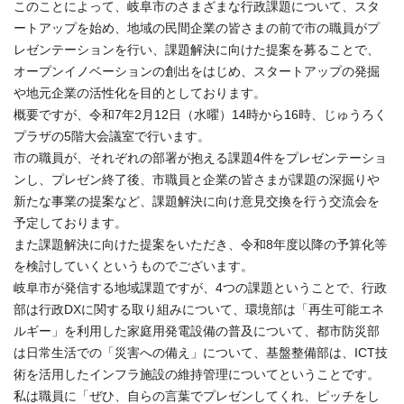
このことによって、岐阜市のさまざまな行政課題について、スタ
ートアップを始め、地域の民間企業の皆さまの前で市の職員がプ
レゼンテーションを行い、課題解決に向けた提案を募ることで、
オープンイノベーションの創出をはじめ、スタートアップの発掘
や地元企業の活性化を目的としております。
概要ですが、令和7年2月12日（水曜）14時から16時、じゅうろく
プラザの5階大会議室で行います。
市の職員が、それぞれの部署が抱える課題4件をプレゼンテーショ
ンし、プレゼン終了後、市職員と企業の皆さまが課題の深掘りや
新たな事業の提案など、課題解決に向け意見交換を行う交流会を
予定しております。
また課題解決に向けた提案をいただき、令和8年度以降の予算化等
を検討していくというものでございます。
岐阜市が発信する地域課題ですが、4つの課題ということで、行政
部は行政DXに関する取り組みについて、環境部は「再生可能エネ
ルギー」を利用した家庭用発電設備の普及について、都市防災部
は日常生活での「災害への備え」について、基盤整備部は、ICT技
術を活用したインフラ施設の維持管理についてということです。
私は職員に「ぜひ、自らの言葉でプレゼンしてくれ、ピッチをし