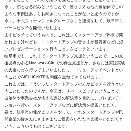
今回、初となる試みということで、皆さま方も他の自治体でこの
ような事例はあまりお聞きになったことがないと思うのですが、
今回、十六フィナンシャルグループさまと連携をして、岐阜市リ
バースピッチを開催いたします。
まずピッチっていうものは、これはよくスタートアップ界隈で聞
かれますけれども、「スタートアップの皆さまが投資家などに短
いプレゼンテーションを行うこと」をピッチといいます。
岐阜市でも、これまでスタートアップ支援ということで、この支
援拠点のあるNeo work-Gifuでの伴走支援とか、さらには実証実験
の支援などを行ってまいりましたし、コミュニティイベントとい
うことでGIFU IGNITEも開催を重ねてきております。
これまでは、そういったスタートアップの方がピッチを行うとい
うことだったのですが、今回は、リバースピッチということで、
自治体や事業会社が抱える課題の解決等を目的に、プレゼンテー
ションを行い、スタートアップなどに解決策を提案いただく。
要は、岐阜市の側がピッチをやって、それをスタートアップや民
間企業の皆さんにさまざまなご提案をいただき支援をいただくと
いう、こういうものでございます。