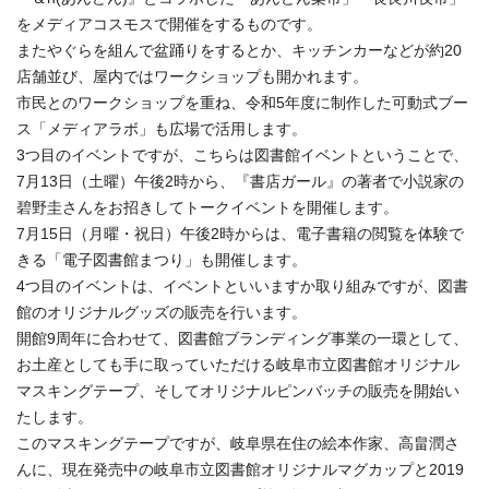
をメディアコスモスで開催をするものです。
またやぐらを組んで盆踊りをするとか、キッチンカーなどが約20
店舗並び、屋内ではワークショップも開かれます。
市民とのワークショップを重ね、令和5年度に制作した可動式ブー
ス「メディアラボ」も広場で活用します。
3つ目のイベントですが、こちらは図書館イベントということで、
7月13日（土曜）午後2時から、『書店ガール』の著者で小説家の
碧野圭さんをお招きしてトークイベントを開催します。
7月15日（月曜・祝日）午後2時からは、電子書籍の閲覧を体験で
きる「電子図書館まつり」も開催します。
4つ目のイベントは、イベントといいますか取り組みですが、図書
館のオリジナルグッズの販売を行います。
開館9周年に合わせて、図書館ブランディング事業の一環として、
お土産としても手に取っていただける岐阜市立図書館オリジナル
マスキングテープ、そしてオリジナルピンバッチの販売を開始い
たします。
このマスキングテープですが、岐阜県在住の絵本作家、高畠潤さ
んに、現在発売中の岐阜市立図書館オリジナルマグカップと2019