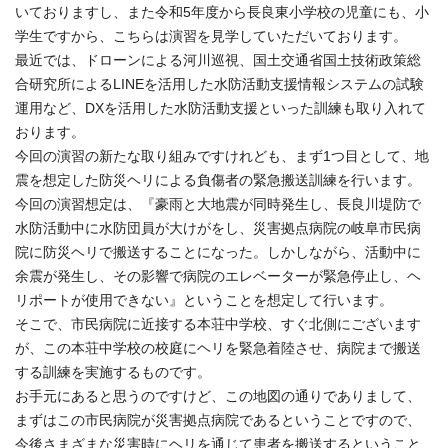
いておりますし、また令和5年度から長良東小学校の児童にも、小
学生ですから、こちらは演習を見学していただいております。
最近では、ドローンによる河川巡視、国土交通省国土技術政策総
合研究所によるLINEを活用した水防活動支援情報システムの試験
運用など、DXを活用した水防活動支援といった訓練も取り入れて
おります。
今回の演習の新たな取り組みですけれども、まず1つ目として、地
震を想定した防災ヘリによる負傷者の緊急搬送訓練を行います。
今回の演習想定は、『豪雨と大地震が同時発生し、長良川堤防で
水防活動中に水防団員が大けがをし、災害拠点病院の岐阜市民病
院に防災ヘリで搬送することになった。しかしながら、活動中に
余震が発生し、その影響で病院のエレベーターが緊急停止し、ヘ
リポートが使用できない』ということを想定して行います。
そこで、市民病院に近接する本荘中学校、すぐ北側にございます
が、この本荘中学校の校庭にヘリを緊急着陸させ、病院まで搬送
する訓練を実施するものです。
お手元にあると思うのですけど、この地図の通りでありまして、
まずはこの市民病院が災害拠点病院であるということですので、
今後さまざまな災害時にヘリを通じて患者を搬送するということ