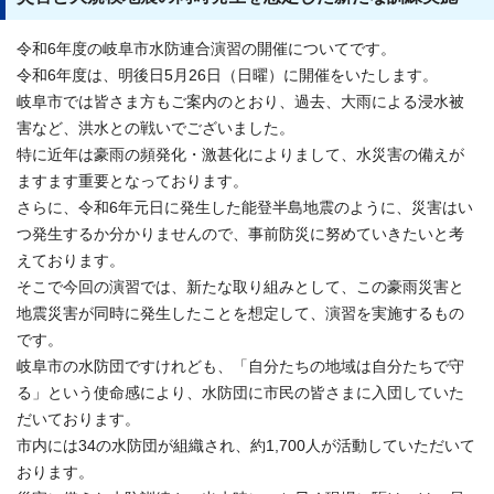
令和6年度の岐阜市水防連合演習の開催についてです。
令和6年度は、明後日5月26日（日曜）に開催をいたします。
岐阜市では皆さま方もご案内のとおり、過去、大雨による浸水被
害など、洪水との戦いでございました。
特に近年は豪雨の頻発化・激甚化によりまして、水災害の備えが
ますます重要となっております。
さらに、令和6年元日に発生した能登半島地震のように、災害はい
つ発生するか分かりませんので、事前防災に努めていきたいと考
えております。
そこで今回の演習では、新たな取り組みとして、この豪雨災害と
地震災害が同時に発生したことを想定して、演習を実施するもの
です。
岐阜市の水防団ですけれども、「自分たちの地域は自分たちで守
る」という使命感により、水防団に市民の皆さまに入団していた
だいております。
市内には34の水防団が組織され、約1,700人が活動していただいて
おります。