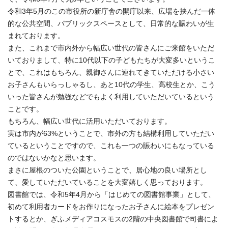
令和3年5月のこの市役所の新庁舎の開庁以来、広場を挟んだ一体
的な公共空間、パブリックスペースとして、日常的な賑わいが生
まれております。
また、これまで市内外から幅広い世代の皆さんにご来館をいただ
いておりまして、特に10代以下の子どもたちが大変多いというこ
とで、これはもちろん、親御さんに連れてきていただける小さい
お子さんもいらっしゃるし、あと10代の学生、高校生とか、こう
いった皆さんが勉強などでもよく利用していただいているという
ことです。
もちろん、幅広い世代に活用いただいております。
実は市内が63%ということで、市外の方も結構利用していただい
ているということですので、これも一つの賑わいにもなっている
のではないかなと思います。
まさに屋根のついた公園ということで、居心地の良い場所とし
て、愛していただいていることを大変嬉しく思っております。
図書館では、令和5年4月から「はじめての図書館事業」として、
初めて利用者カードをお作りになったお子さんに絵本をプレゼン
トするとか、ぎふメディアコスモスの2階の中央図書館で司書によ