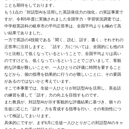
ことも期待をしております。
もう1点の「対話型AIを活用した英語発信力の強化」の実証事業で
すが、令和5年度に実施されました全国学力・学習状況調査では、
中学校英語科の岐阜市の平均正答率は、全国平均よりも極めて高
い結果でありました。
一方で英語の4技能である「聞く、読む、話す、書く」それぞれの
正答率に注目しますと、「話す」力については、全国的にも他の3
つと比較して低くなっているということで、全国平均よりは高い
のですけども、低くなっているということでございまして、客観
的な評価が難しいことや、一人ひとりの評価に時間を要すること
などから、個の指導を効果的に行うのが難しいことに、その要因
があるのではないかと考えています。
そこで本事業では、生徒一人ひとりが対話型AIを活用し、英会話
の練習を通して「話す」力の向上を目指すものです。
また教員が、対話型AIが示す客観的な評価結果に基づき、個々の
生徒に応じた「話す」力を育成する指導を行い、その有効性につ
いて検証してまいります。
具体的にですが、まず6月に生徒一人ひとりがこの対話型AIのキャ