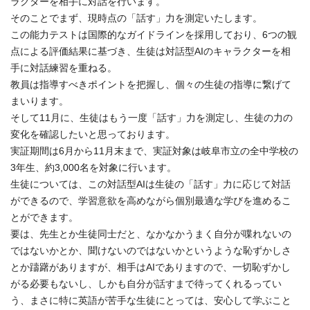
ラクターを相手に対話を行います。
そのことでまず、現時点の「話す」力を測定いたします。
この能力テストは国際的なガイドラインを採用しており、6つの観
点による評価結果に基づき、生徒は対話型AIのキャラクターを相
手に対話練習を重ねる。
教員は指導すべきポイントを把握し、個々の生徒の指導に繋げて
まいります。
そして11月に、生徒はもう一度「話す」力を測定し、生徒の力の
変化を確認したいと思っております。
実証期間は6月から11月末まで、実証対象は岐阜市立の全中学校の
3年生、約3,000名を対象に行います。
生徒については、この対話型AIは生徒の「話す」力に応じて対話
ができるので、学習意欲を高めながら個別最適な学びを進めるこ
とができます。
要は、先生とか生徒同士だと、なかなかうまく自分が喋れないの
ではないかとか、聞けないのではないかというような恥ずかしさ
とか躊躇がありますが、相手はAIでありますので、一切恥ずかし
がる必要もないし、しかも自分が話すまで待ってくれるってい
う、まさに特に英語が苦手な生徒にとっては、安心して学ぶこと