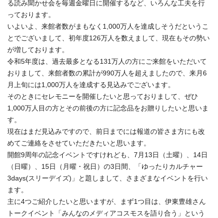
る読み聞かせ会を毎週金曜日に開催するなど、いろんな工夫を行
っております。
いよいよ、来館者数がまもなく1,000万人を達成しそうだというこ
とでございまして、初年度126万人を数えまして、現在もその勢い
が増しております。
令和5年度は、過去最多となる131万人の方にご来館をいただいて
おりまして、来館者数の累計が990万人を超えましたので、来月6
月上旬には1,000万人を達成する見込みでございます。
そのときにセレモニーを開催したいと思っておりまして、ぜひ
1,000万人目の方とその前後の方に記念品をお贈りしたいと思いま
す。
現在はまだ見込みですので、前日までには報道の皆さま方にも改
めてご連絡をさせていただきたいと思います。
開館9周年の記念イベントですけれども、7月13日（土曜）、14日
（日曜）、15日（月曜・祝日）の3日間、「ゆったりカルチャー
3days(スリーデイズ)」と題しまして、さまざまなイベントを行い
ます。
主に4つご紹介したいと思いますが、まず1つ目は、伊東豊雄さん
トークイベント「みんなのメディアコスモスを語り合う」という