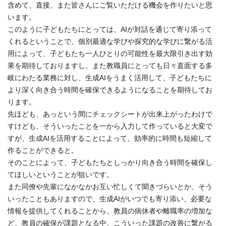
含めて、直接、また皆さんにご覧いただける機会を作りたいと思
います。
このように子どもたちにとっては、AIが対話を通じて寄り添って
くれるということで、個別最適な学びや探究的な学びに繋がる活
用によって、子どもたち一人ひとりの可能性を最大限引き出す効
果を期待しておりますし、また教職員にとっても日々直面する多
岐にわたる業務に対し、生成AIをうまく活用して、子どもたちに
より深く向き合う時間を確保できるようになることを期待してお
ります。
先ほども、あっという間にチェックシートが出来上がったわけで
すけども、そういったことを一から入力して作っていると大変で
すが、生成AIを活用することによって、効率的に時間も短縮して
作ることができると。
そのことによって、子どもたちとしっかり向き合う時間を確保し
てほしいということが狙いです。
また同僚や先輩になかなかお互い忙しくて聞きづらいとか、そう
いったこともありますので、生成AIがいつでも寄り添い、必要な
情報を提供してくれることから、教員の病休者や離職率の増加な
ど、教員の確保が課題となる中、こういった課題の改善に繋がる