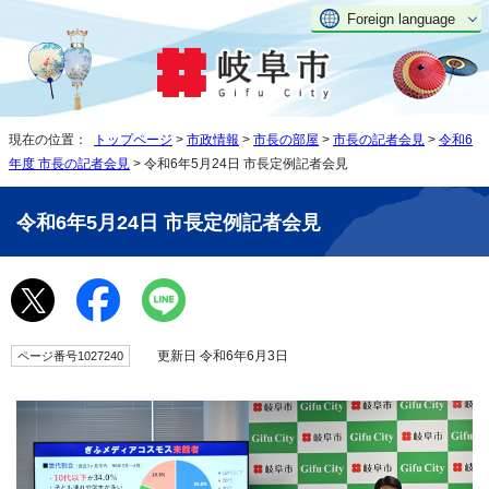
Foreign language
現在の位置：
トップページ
>
市政情報
>
市長の部屋
>
市長の記者会見
>
令和6
年度 市長の記者会見
> 令和6年5月24日 市長定例記者会見
令和6年5月24日 市長定例記者会見
更新日 令和6年6月3日
ページ番号1027240