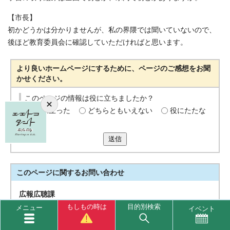
【市長】
初かどうかは分かりませんが、私の界隈では聞いていないので、
後ほど教育委員会に確認していただければと思います。
より良いホームページにするために、ページのご感想をお聞
かせください。
このページの情報は役に立ちましたか？
役に立った
どちらともいえない
役にたたな
かった
送信
このページに関する
お問い合わせ
広報広聴課
〒500-8701 岐阜市司町40番地1 市庁舎5階
もしもの時は
目的別検索
メニュー
イベント
電話番号
広報ぎふ：058-214-2387