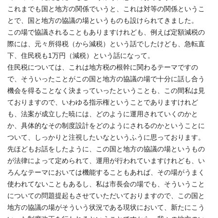
これまでも国と地方の関係でいうと、これは対等の関係というこ
とで、国と地方の協議の場というものも設けられてきました。
この場で協議されることもありますけれども、例えば定額減税の
際には、元々所得税（から減税）という話でしたけども、急転直
下、住民税も1万円（減税）という話になって。
住民税については、これは地方税の根幹に関わるテーマですの
で、そういったことがこの国と地方の協議の場で十分に話し合う
機会を得ることなく決まっていったということも、この間私は見
ておりますので、いわゆる指示権ということでありますけれど
も、法案が成立した暁には、どのように運用されていくのかと
か、具体的なその制度設計をどのようにされるのかということに
ついて、しっかりと注視したいなというふうに思っております。
先ほどもお話をしたように、この国と地方の協議の場というもの
が法律によって定められて、運用が行われていますけれども、い
ろんなテーマにおいては機能することもあれば、その場がうまく
使われてないこともあるし、私は市長会の場でも、そういうこと
についての問題提起もさせていただいておりますので、この国と
地方の協議の場がそういう状況である現状において、新たにこう