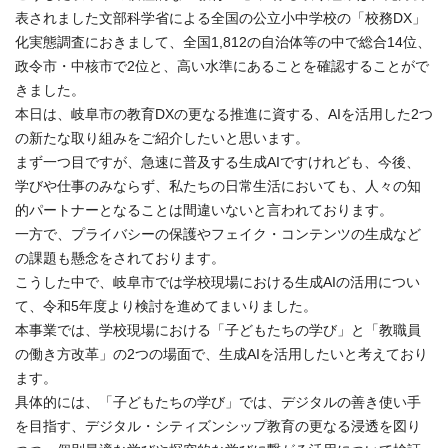
表されました文部科学省による全国の公立小中学校の「校務DX」
化実態調査におきまして、全国1,812の自治体等の中で総合14位、
政令市・中核市で2位と、高い水準にあることを確認することがで
きました。
本日は、岐阜市の教育DXの更なる推進に資する、AIを活用した2つ
の新たな取り組みをご紹介したいと思います。
まず一つ目ですが、急速に普及する生成AIですけれども、今後、
学びや仕事のみならず、私たちの日常生活においても、人々の知
的パートナーとなることは間違いないと言われております。
一方で、プライバシーの保護やフェイク・コンテンツの生成など
の課題も懸念をされております。
こうした中で、岐阜市では学校現場における生成AIの活用につい
て、令和5年度より検討を進めてまいりました。
本事業では、学校現場における「子どもたちの学び」と「教職員
の働き方改革」の2つの場面で、生成AIを活用したいと考えており
ます。
具体的には、「子どもたちの学び」では、デジタルの善き使い手
を目指す、デジタル・シティズンシップ教育の更なる浸透を図り