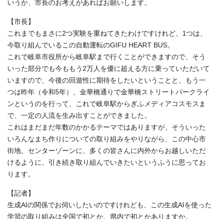
いうか、市長のお考えがあればお願いします。
【市長】
これまでもまさに2つ実験を重ねてきたわけですけれど、1つは、
今取り組んでいるこの自動運転のGIFU HEART BUS。
これで岐阜市役所から岐阜駅まで行くことができますので、そう
いった部分でも今ももう2万人を優に超える方に乗っていただいて
いますので、今後の回遊性に期待をしたいということと、もう一
つは昨年（令和5年）、金華橋通りで金華橋ストリートパークライ
ンというのを行って、これで岐阜駅からぎふメディアコスモスま
で、一定の人流を生み出すことができました。
これはまだまだ年数のかかるテーマではありますが、そういった
いろんなまち作りについての取り組みをやりながら、この中心市
街地、センターゾーンに、多くの皆さんに内外からお越しいただ
けるように、引き続き取り組んでいきたいというふうに思ってお
ります。
【記者】
生成AIの関係でお伺いしたいのですけれども、この生成AIを使った
学習の取り組みは全国で初とか、県内で初とかありますか。