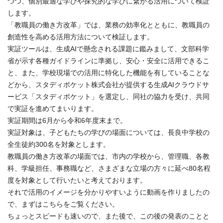
つつ、個別最適な学びや探究的な学びに繋がる活用について検証
します。
「教職員の働き方改革」では、業務の効率化とともに、教職員の
創造性を高める活用方法について検証します。
実証ツールは、生成AIで懸念される課題に鑑みまして、文部科学
省が示す各種ガイドラインに準拠し、安心・安全に活用できるこ
と、また、学校現場での活用に特化した機能を有していることな
どから、スタディポケット株式会社が提供する生成AIクラウドサ
ービス「スタディポケット」を選定し、同社の協力を受け、共同
で実証を進めてまいります。
実証期間は6月から令和6年度末まで。
実証対象は、子どもたちの学びの場面については、長良中学校の
全生徒約300名を対象とします。
教職員の働き方改革の場面では、市内の学校から、管理職、各教
科、学級担任、事務職など、さまざまな立場の方々に延べ80名程
度を対象として行いたいと考えております。
それで活用のイメージを分かりやすいように動画を作りましたの
で、まずはこちらをご覧ください。
ちょっとスピードも速いので、また後で、この後の発表のことと