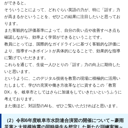
ができると。
そういうことによって、どれぐらい英語の力が、特に「話す」力
が高まるかということを、ぜひこの結果に注目したいと思ってお
ります。
また客観的な評価基準によって、自分の良い点や改善すべき点も
確認しながら、効率よく学習ができるということです。
教員にとっては、国際的なガイドラインに基づく客観的な評価に
より、指導すべきポイントが具体的になることで、効果的な指導
に繋げていただきます。
これらを通じて、生徒一人ひとりの「話す」力の向上に期待した
いと思います。
というように、このデジタル技術を教育の現場に積極的に活用い
たしまして、学びの充実や働き方改革などに資するこの「教育
DX」を、岐阜市としてはさらに加速をしていきたいというふうに
考えております。
また後ほど、対話型のAIも、ぜひご覧いただければと思います。
（2）令和6年度岐阜市水防連合演習の開催について～豪雨
災害と大規模地震の同時発生を想定した新たな訓練実施～