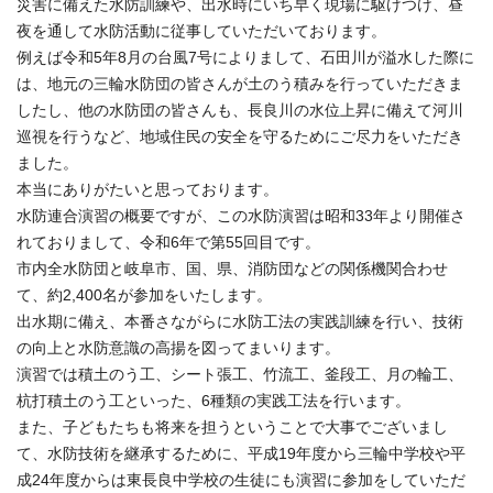
災害に備えた水防訓練や、出水時にいち早く現場に駆けつけ、昼
夜を通して水防活動に従事していただいております。
例えば令和5年8月の台風7号によりまして、石田川が溢水した際に
は、地元の三輪水防団の皆さんが土のう積みを行っていただきま
したし、他の水防団の皆さんも、長良川の水位上昇に備えて河川
巡視を行うなど、地域住民の安全を守るためにご尽力をいただき
ました。
本当にありがたいと思っております。
水防連合演習の概要ですが、この水防演習は昭和33年より開催さ
れておりまして、令和6年で第55回目です。
市内全水防団と岐阜市、国、県、消防団などの関係機関合わせ
て、約2,400名が参加をいたします。
出水期に備え、本番さながらに水防工法の実践訓練を行い、技術
の向上と水防意識の高揚を図ってまいります。
演習では積土のう工、シート張工、竹流工、釜段工、月の輪工、
杭打積土のう工といった、6種類の実践工法を行います。
また、子どもたちも将来を担うということで大事でございまし
て、水防技術を継承するために、平成19年度から三輪中学校や平
成24年度からは東長良中学校の生徒にも演習に参加をしていただ