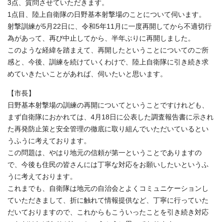
3点、質問させていただきます。
1点目、陸上自衛隊の日野基本射撃場のことについて伺います。
射撃訓練が5月22日に、令和5年11月に一度再開してから不適切行
為があって、再び中止してから、半年ぶりに再開しました。
このような経緯を踏まえて、再開したということについてのご所
感と、今後、訓練を続けていくわけで、陸上自衛隊に引き続き求
めていきたいことがあれば、伺いたいと思います。
【市長】
日野基本射撃場の訓練の再開についてということですけれども、
まず自衛隊におかれては、4月18日に公表した調査報告書に示され
た再発防止策と安全管理の徹底に取り組んでいただいているとい
うふうに考えております。
この問題は、やはり地元の信頼が第一ということでありますの
で、今後も住民の皆さんには丁寧な対応をお願いしたいというふ
うに考えております。
これまでも、自衛隊は地元の自治会とよくコミュニケーションし
ていただきまして、折に触れて情報提供など、丁寧に行っていた
だいておりますので、これからもこういったことを引き続き対応