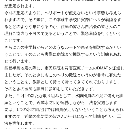
が想定されます。
今回の想定のように、ヘリポートが使えないという事態も考えら
れますので、その際に、この本荘中学校に実際にヘリが着陸をす
るとどのような形になるのか、住民の皆さん自治会の皆さんのご
理解ご協力も不可欠であるということで、緊急着陸を行うという
ことです。
さらにこの中学校からどのようなルートで患者を搬送するかとい
うことで、そのことも実際に病院まで搬送するという訓練もあわ
せて行います。
能登半島地震の際に、市民病院も災害医療チームのDMATを派遣し
ましたが、そのときにもこのヘリの搬送というのが非常に有効だ
ということを、教訓として持って帰ってきてくれておりますし、
そのときの医師も訓練に参加をしていただきます。
また、2つ目の新たな取り組みとして、水防団員の不足に備えた訓
練ということで、近隣水防団が連携しながら工法を実施します。
要は、1つの水防団だけでは団員が足りないということも考えられ
ますので、近隣の水防団の皆さんが一緒になって訓練を行い、工
法を実施します。