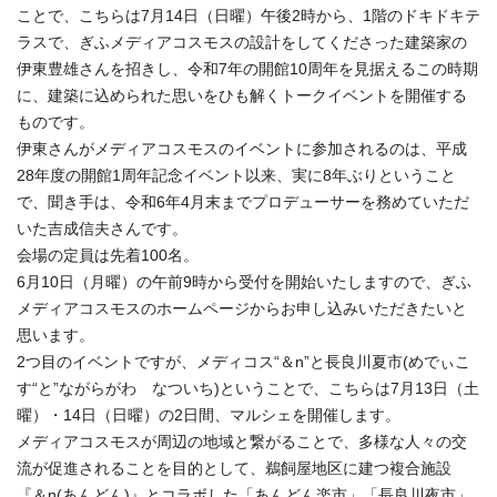
ことで、こちらは7月14日（日曜）午後2時から、1階のドキドキテ
ラスで、ぎふメディアコスモスの設計をしてくださった建築家の
伊東豊雄さんを招きし、令和7年の開館10周年を見据えるこの時期
に、建築に込められた思いをひも解くトークイベントを開催する
ものです。
伊東さんがメディアコスモスのイベントに参加されるのは、平成
28年度の開館1周年記念イベント以来、実に8年ぶりということ
で、聞き手は、令和6年4月末までプロデューサーを務めていただ
いた吉成信夫さんです。
会場の定員は先着100名。
6月10日（月曜）の午前9時から受付を開始いたしますので、ぎふ
メディアコスモスのホームページからお申し込みいただきたいと
思います。
2つ目のイベントですが、メディコス“＆n”と長良川夏市(めでぃこ
す“と”ながらがわ なついち)ということで、こちらは7月13日（土
曜）・14日（日曜）の2日間、マルシェを開催します。
メディアコスモスが周辺の地域と繋がることで、多様な人々の交
流が促進されることを目的として、鵜飼屋地区に建つ複合施設
『＆n(あんどん)』とコラボした「あんどん楽市」「長良川夜市」