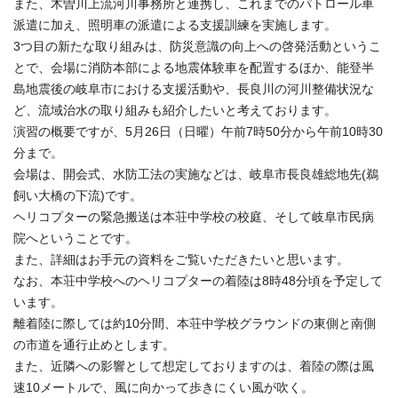
また、木曽川上流河川事務所と連携し、これまでのパトロール車
派遣に加え、照明車の派遣による支援訓練を実施します。
3つ目の新たな取り組みは、防災意識の向上への啓発活動というこ
とで、会場に消防本部による地震体験車を配置するほか、能登半
島地震後の岐阜市における支援活動や、長良川の河川整備状況な
ど、流域治水の取り組みも紹介したいと考えております。
演習の概要ですが、5月26日（日曜）午前7時50分から午前10時30
分まで。
会場は、開会式、水防工法の実施などは、岐阜市長良雄総地先(鵜
飼い大橋の下流)です。
ヘリコプターの緊急搬送は本荘中学校の校庭、そして岐阜市民病
院へということです。
また、詳細はお手元の資料をご覧いただきたいと思います。
なお、本荘中学校へのヘリコプターの着陸は8時48分頃を予定して
います。
離着陸に際しては約10分間、本荘中学校グラウンドの東側と南側
の市道を通行止めとします。
また、近隣への影響として想定しておりますのは、着陸の際は風
速10メートルで、風に向かって歩きにくい風が吹く。