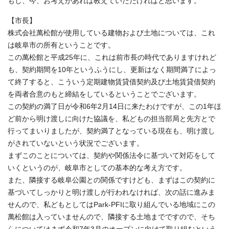
もし、今、お考えがあれば教えていただければと思います。
【市長】
株式会社萬松館が使用している建物および土地については、これ
は岐阜市の所有ということです。
この萬松館と平成25年に、これは前市長の時代でありますけれど
も、契約期間を10年というふうにし、更新はなく期間満了によっ
て終了すると、こういう定期建物賃貸借契約及び土地賃貸借契約
を両者合意のもと締結をしているということでございます。
この契約の満了日が令和6年2月14日に来たわけですが、この1年ほ
ど前から明け渡しに向けた協議を、私どもの担当部局と先方とで
行ってまいりましたが、契約満了となっている現在も、明け渡し
がされていないという状況でございます。
まずこのことについては、契約や関係法令に基づいて対応をして
いくというのが、岐阜市としての基本的な考え方です。
また、隣接する岐阜公園との関係ですけども、まずはこの契約に
基づいてしっかりと明け渡しが行われなければ、次の話に進みま
せんので、私どもとしてはPark-PFIに取り組んでいる地域にこの
萬松館は入っていませんので、隣接する土地までですので、そち