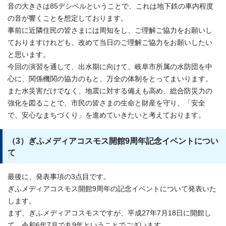
音の大きさは85デシベルということで、これは地下鉄の車内程度
の音が響くことを想定しております。
事前に近隣住民の皆さまには周知をし、ご理解ご協力をお願いし
ておりますけれども、改めて当日のご理解ご協力をお願いしたい
と思います。
今回の演習を通して、出水期に向けて、岐阜市所属の水防団を中
心に、関係機関の協力のもと、万全の体制をとってまいります。
また水災害だけでなく、地震に対する備えも高め、総合防災力の
強化を図ることで、市民の皆さまの生命と財産を守り、「安全
で、安心なまちづくり」を進めていきたいと考えております。
（3）ぎふメディアコスモス開館9周年記念イベントについ
て
最後に、発表事項の3点目です。
ぎふメディアコスモス開館9周年の記念イベントについて発表いた
します。
まず、ぎふメディアコスモスですが、平成27年7月18日に開館し
て、令和6年7月で丸9年ということでございます。