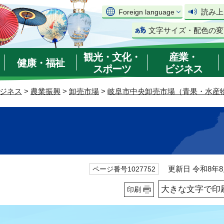
読み上
Foreign language
文字サイズ・配色の変
観光・文化・
産業・
健康・福祉
スポーツ
ビジネス
ジネス
>
農業振興
>
卸売市場
>
岐阜市中央卸売市場（青果・水産
更新日 令和8年8
ページ番号1027752
大きな文字で印
印刷