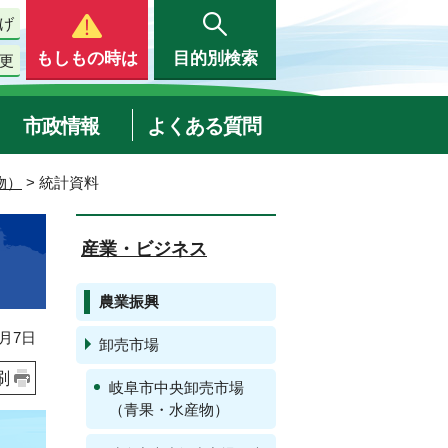
げ
もしもの時は
目的別検索
更
市政情報
よくある質問
物）
> 統計資料
産業・ビジネス
農業振興
月7日
卸売市場
刷
岐阜市中央卸売市場
（青果・水産物）