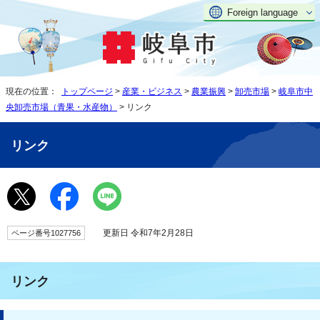
Foreign language
現在の位置：
トップページ
>
産業・ビジネス
>
農業振興
>
卸売市場
>
岐阜市中
央卸売市場（青果・水産物）
> リンク
リンク
更新日 令和7年2月28日
ページ番号1027756
リンク