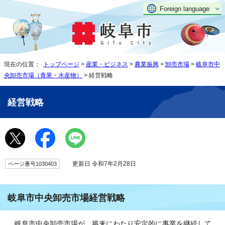
Foreign language
現在の位置：
トップページ
>
産業・ビジネス
>
農業振興
>
卸売市場
>
岐阜市中
央卸売市場（青果・水産物）
> 経営戦略
経営戦略
更新日 令和7年2月28日
ページ番号1030403
岐阜市中央卸売市場経営戦略
岐阜市中央卸売市場が、将来にわたり安定的に事業を継続して