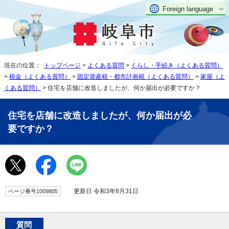
Foreign language
現在の位置：
トップページ
>
よくある質問
>
くらし・手続き（よくある質問）
>
税金（よくある質問）
>
固定資産税・都市計画税（よくある質問）
>
家屋（よ
くある質問）
> 住宅を店舗に改造しましたが、何か届出が必要ですか？
住宅を店舗に改造しましたが、何か届出が必
要ですか？
更新日 令和3年8月31日
ページ番号1009805
質問