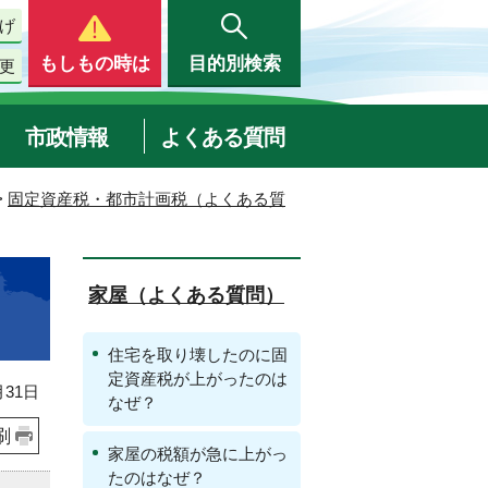
げ
もしもの時は
目的別検索
更
市政情報
よくある質問
>
固定資産税・都市計画税（よくある質
家屋（よくある質問）
住宅を取り壊したのに固
定資産税が上がったのは
31日
なぜ？
刷
家屋の税額が急に上がっ
たのはなぜ？