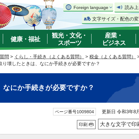
読み上
Foreign language
文字サイズ・配色の変
観光・文化・
産業・
健康・福祉
スポーツ
ビジネス
質問
>
くらし・手続き（よくある質問）
>
税金（よくある質問）
を取り壊したときは、なにか手続きが必要ですか？
、なにか手続きが必要ですか？
更新日 令和3年8月
ページ番号1009804
大きな文字で印
印刷