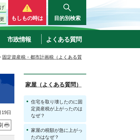
げ
もしもの時は
目的別検索
更
市政情報
よくある質問
>
固定資産税・都市計画税（よくある質
家屋（よくある質問）
住宅を取り壊したのに固
定資産税が上がったのは
19日
なぜ？
刷
家屋の税額が急に上がっ
たのはなぜ？