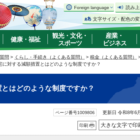
読み上
Foreign language
文字サイズ・配色の変
観光・文化・
産業・
健康・福祉
スポーツ
ビジネス
質問
>
くらし・手続き（よくある質問）
>
税金（よくある質問）
住宅に対する減額措置とはどのような制度ですか？
置とはどのような制度ですか？
更新日 令和8年6月
ページ番号1009806
大きな文字で印
印刷