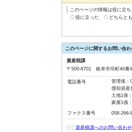
このページの情報は役に立ち
役に立った
どちらと
このページに関する
お問い合わ
資産税課
〒500-8701 岐阜市司町40
管理係：05
電話番号
償却資産係：
土地1係：0
家屋1係：0
ファクス番号
058-266-
資産税課へのお問い合わせ