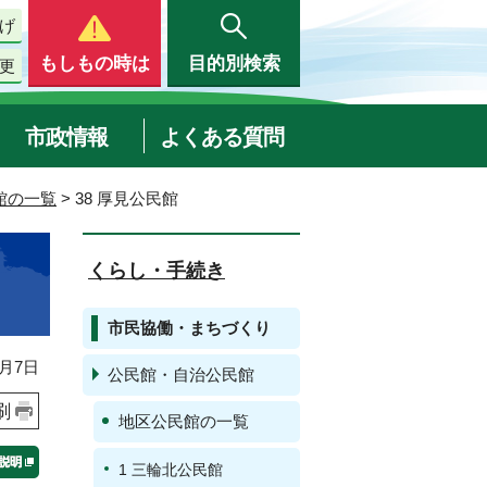
げ
もしもの時は
目的別検索
更
市政情報
よくある質問
館の一覧
> 38 厚見公民館
くらし・手続き
市民協働・まちづくり
月7日
公民館・自治公民館
刷
地区公民館の一覧
1 三輪北公民館