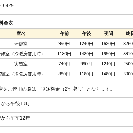
3-6429
料金表
室名
午前
午後
夜間
終
研修室
990円
1240円
1630円
326
研修室（冷暖房使用時）
1180円
1480円
1950円
391
実習室
740円
990円
1240円
250
実習室（冷暖房使用時）
880円
1180円
1480円
300
をご使用の際は、別途料金（2割増し）となります。
時から午後10時
時から午前12時