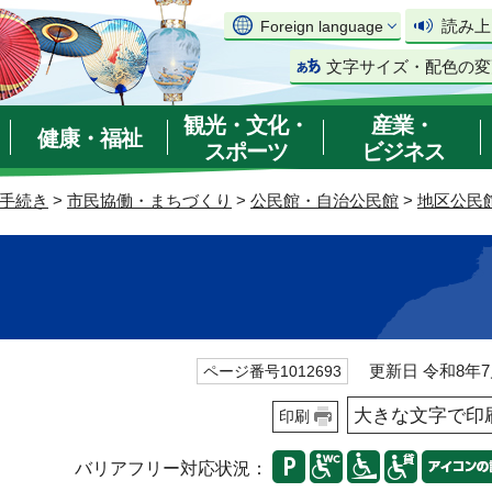
読み上
Foreign language
文字サイズ・配色の変
観光・文化・
産業・
健康・福祉
スポーツ
ビジネス
手続き
>
市民協働・まちづくり
>
公民館・自治公民館
>
地区公民
更新日 令和8年7
ページ番号1012693
大きな文字で印
印刷
バリアフリー対応状況：