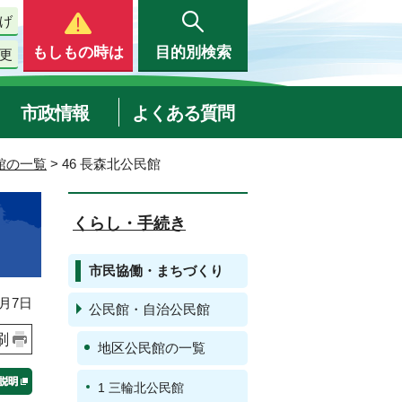
げ
もしもの時は
目的別検索
更
市政情報
よくある質問
館の一覧
> 46 長森北公民館
くらし・手続き
市民協働・まちづくり
月7日
公民館・自治公民館
刷
地区公民館の一覧
1 三輪北公民館