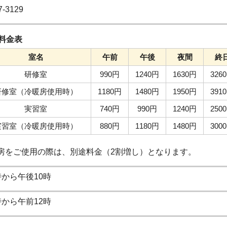
7-3129
料金表
室名
午前
午後
夜間
終
研修室
990円
1240円
1630円
326
研修室（冷暖房使用時）
1180円
1480円
1950円
391
実習室
740円
990円
1240円
250
実習室（冷暖房使用時）
880円
1180円
1480円
300
をご使用の際は、別途料金（2割増し）となります。
時から午後10時
時から午前12時