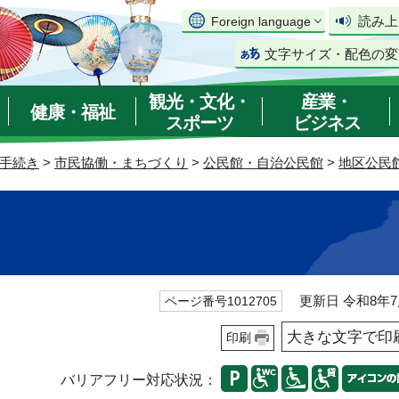
読み上
Foreign language
文字サイズ・配色の変
観光・文化・
産業・
健康・福祉
スポーツ
ビジネス
手続き
>
市民協働・まちづくり
>
公民館・自治公民館
>
地区公民
更新日 令和8年7
ページ番号1012705
大きな文字で印
印刷
バリアフリー対応状況：