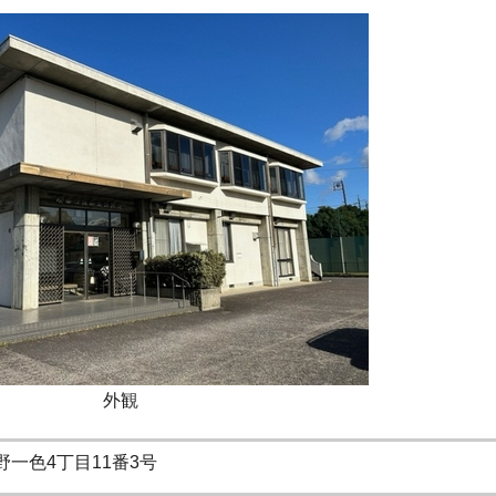
外観
野一色4丁目11番3号