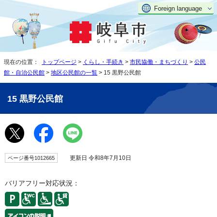
Foreign language
現在の位置：
トップページ
>
くらし・手続き
>
市民協働・まちづくり
>
公民
館・自治公民館
>
地区公民館の一覧
> 15 黒野公民館
15 黒野公民館
更新日 令和8年7月10日
ページ番号1012665
バリアフリー対応状況：