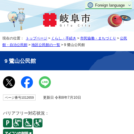
Foreign language
現在の位置：
トップページ
>
くらし・手続き
>
市民協働・まちづくり
>
公民
館・自治公民館
>
地区公民館の一覧
> 9 鷺山公民館
9 鷺山公民館
更新日 令和8年7月10日
ページ番号1012659
バリアフリー対応状況：