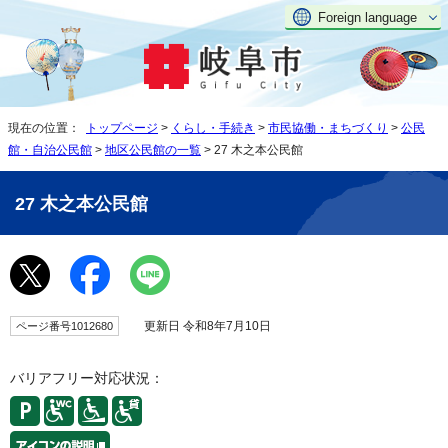
Foreign language
現在の位置：
トップページ
>
くらし・手続き
>
市民協働・まちづくり
>
公民
館・自治公民館
>
地区公民館の一覧
> 27 木之本公民館
27 木之本公民館
更新日 令和8年7月10日
ページ番号1012680
バリアフリー対応状況：